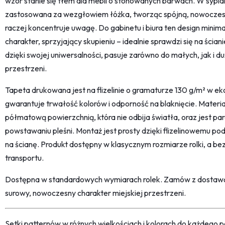
wzór stanie się tłem dla mebli o stonowanych barwach. W sypi
zastosowana za wezgłowiem łóżka, tworząc spójną, nowoczesn
raczej koncentruje uwagę. Do gabinetu i biura ten design minima
charakter, sprzyjający skupieniu – idealnie sprawdzi się na ści
dzięki swojej uniwersalności, pasuje zarówno do małych, jak i d
przestrzeni.
Tapeta drukowana jest na flizelinie o gramaturze 130 g/m² w eko
gwarantuje trwałość kolorów i odporność na blaknięcie. Materia
półmatową powierzchnią, która nie odbija światła, oraz jest p
powstawaniu pleśni. Montaż jest prosty dzięki flizelinowemu po
na ścianę. Produkt dostępny w klasycznym rozmiarze rolki, a b
transportu.
Dostępna w standardowych wymiarach rolek. Zamów z dostawą 
surowy, nowoczesny charakter miejskiej przestrzeni.
Setki patternów w różnych wielkościach i kolorach do każdego po