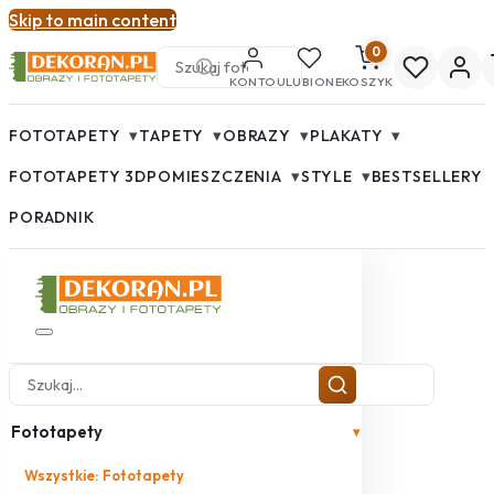
Skip to main content
0
KONTO
ULUBIONE
KOSZYK
▾
▾
▾
▾
FOTOTAPETY
TAPETY
OBRAZY
PLAKATY
▾
▾
FOTOTAPETY 3D
POMIESZCZENIA
STYLE
BESTSELLERY
PORADNIK
Fototapety
▾
Wszystkie: Fototapety