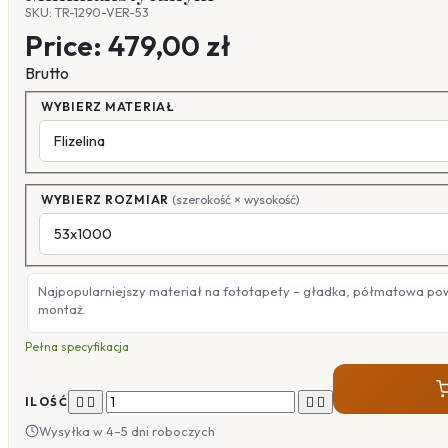
SKU: TR-1290-VER-53
Price:
479,00 zł
Brutto
WYBIERZ MATERIAŁ
WYBIERZ ROZMIAR
(szerokość × wysokość)
Najpopularniejszy materiał na fototapety – gładka, półmatowa po
montaż.
Pełna specyfikacja




ILOŚĆ
Wysyłka w 4–5 dni roboczych