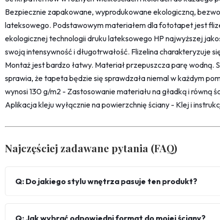
Bezpiecznie zapakowane, wyprodukowane ekologiczną, bezwon
lateksowego. Podstawowym materiałem dla fototapet jest fliz
ekologicznej technologii druku lateksowego HP najwyższej jako
swoją intensywność i długotrwałość. Flizelina charakteryzuje s
Montaż jest bardzo łatwy. Materiał przepuszcza parę wodną. 
sprawia, że tapeta będzie się sprawdzała niemal w każdym pom
wynosi 130 g/m2 - Zastosowanie materiału na gładką i równą śc
Aplikacja kleju wyłącznie na powierzchnię ściany - Klej i instru
Najczęściej zadawane pytania (FAQ)
Q: Do jakiego stylu wnętrza pasuje ten produkt?
Q: Jak wybrać odpowiedni format do mojej ściany?