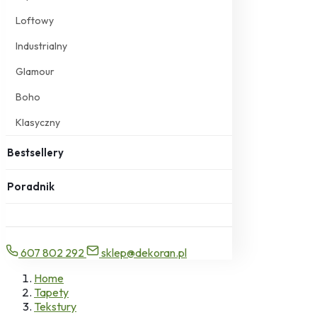
Loftowy
Industrialny
Glamour
Boho
Klasyczny
Bestsellery
Poradnik
607 802 292
sklep@dekoran.pl
Home
Tapety
Tekstury