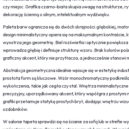
czy miejsc. Grafika czarno-biała skupia uwagę na strukturze, ry
dekorację ścienną o silnym, intelektualnym wydźwięku.
Paleta barw ogranicza się do dwóch skrajności: głębokiej, matowej
design minimalistyczny opiera się na maksymalnym kontraście, k
wyostrza jego geometrię. Biel rozświetla i optycznie powiększ
wprowadza głębię i definiuje strukturę wzoru. Brak kolorów pośr
graficzny akcent, który nie przytłacza, a jednocześnie stanowi 
Abstrakcja geometryczna idealnie wpisuje się w estetykę industr
prostota form są kluczowe. Wzór monochromatyczny podkreśla
wykończenia, takie jak cegła czy stal. Wnętrza minimalistyczne 
precyzyjny, uporządkowany akcent, który współgra z prostymi m
grafiki przełamuje statykę prostych brył, dodając wnętrzu wiz
ozdobników.
W salonie tapeta sprawdzi się na ścianie za sofą lub w strefie 