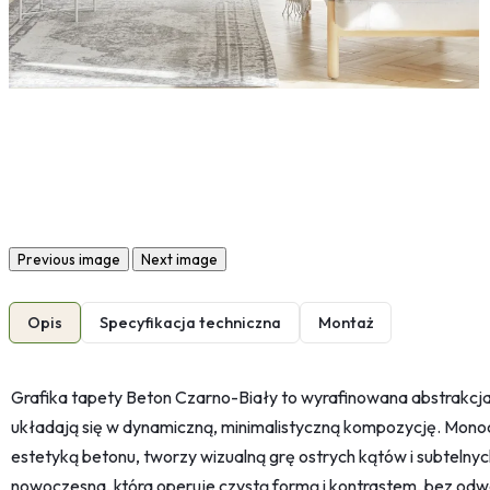
Previous image
Next image
Opis
Specyfikacja techniczna
Montaż
Grafika tapety Beton Czarno-Biały to wyrafinowana abstrakcja g
układają się w dynamiczną, minimalistyczną kompozycję. Mono
estetyką betonu, tworzy wizualną grę ostrych kątów i subtelnyc
nowoczesna, która operuje czystą formą i kontrastem, bez odw