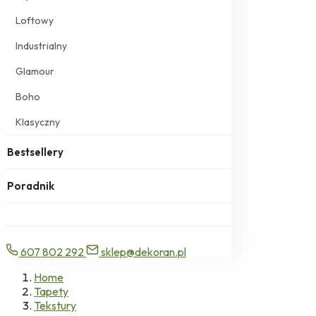
Loftowy
Industrialny
Glamour
Boho
Klasyczny
Bestsellery
Poradnik
607 802 292
sklep@dekoran.pl
Home
Tapety
Tekstury