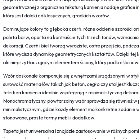
geometrycznej z organiczną teksturą kamienia nadaje grafice i
który jest daleki od klasycznych, gładkich wzorów.
Dominujące kolory to głęboka czerń, różne odcienie szarości o
paleta barw, oparta na kontraście tych trzech tonów, wzmacnia
dekoracji. Czerń i biel tworzą wyraziste, ostre przejścia, podcza
które wycisza dynamikę geometrycznych kształtów. Dzięki tej k
ale nieprzytłaczającym elementem ściany, który podkreśla no
Wzór doskonale komponuje się z wnętrzami urządzonymi w stylu 
surowość materiałów takich jak beton, cegła czy stal jest klu
tekstura kamienia idealnie współgrają z minimalistyczną dekor
Monochromatyczny, powtarzalny wzór sprawdza się również w p
minimalistycznym, gdzie każdy element ma konkretne zadanie w
stonowane, proste formy mebli i dodatków.
Tapeta jest uniwersalna i znajdzie zastosowanie w różnych pomi