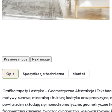
Previous image
Next image
Opis
Specyfikacja techniczna
Montaż
Grafika tapety Lastryko – Geometryczna Abstrakcja i Tekstur
motywy: surową, mineralną strukturę lastryko oraz precyzyjną,
powtarzalny składają się monochromatyczne, geometryczne figu
fragmentami kamienia, tworząc dynamiczną, wielowarstwową k