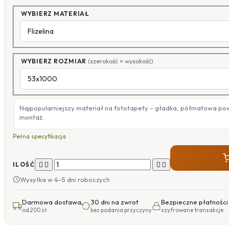
WYBIERZ MATERIAŁ
WYBIERZ ROZMIAR
(szerokość × wysokość)
Najpopularniejszy materiał na fototapety – gładka, półmatowa po
montaż.
Pełna specyfikacja




ILOŚĆ
Wysyłka w 4–5 dni roboczych
Darmowa dostawa
30 dni na zwrot
Bezpieczne płatności
od 200 zł
bez podania przyczyny
szyfrowane transakcje