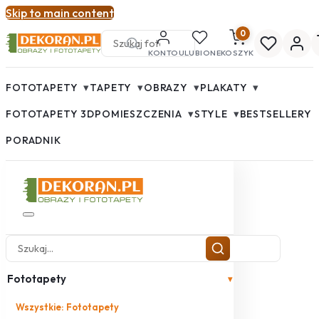
Skip to main content
0
KONTO
ULUBIONE
KOSZYK
▾
▾
▾
▾
FOTOTAPETY
TAPETY
OBRAZY
PLAKATY
▾
▾
FOTOTAPETY 3D
POMIESZCZENIA
STYLE
BESTSELLERY
PORADNIK
Fototapety
▾
Wszystkie: Fototapety