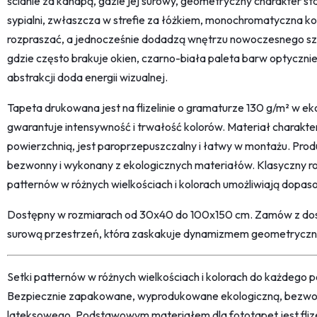
ścianie za kanapą, gdzie jej surowy, geometryczny charakter st
sypialni, zwłaszcza w strefie za łóżkiem, monochromatyczna ko
rozpraszać, a jednocześnie dodadzą wnętrzu nowoczesnego szn
gdzie często brakuje okien, czarno-biała paleta barw optycznie
abstrakcji doda energii wizualnej.
Tapeta drukowana jest na flizelinie o gramaturze 130 g/m² w eko
gwarantuje intensywność i trwałość kolorów. Materiał charakt
powierzchnią, jest paroprzepuszczalny i łatwy w montażu. Pro
bezwonny i wykonany z ekologicznych materiałów. Klasyczny roz
patternów w różnych wielkościach i kolorach umożliwiają dopa
Dostępny w rozmiarach od 30x40 do 100x150 cm. Zamów z dos
surową przestrzeń, która zaskakuje dynamizmem geometryczn
Setki patternów w różnych wielkościach i kolorach do każdego po
Bezpiecznie zapakowane, wyprodukowane ekologiczną, bezwon
lateksowego. Podstawowym materiałem dla fototapet jest fliz