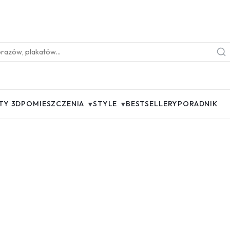
▾
▾
TY 3D
POMIESZCZENIA
STYLE
BESTSELLERY
PORADNIK