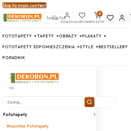
Skip to main content
0
KONTO
ULUBIONE
KOSZYK
▾
▾
▾
▾
FOTOTAPETY
TAPETY
OBRAZY
PLAKATY
▾
▾
FOTOTAPETY 3D
POMIESZCZENIA
STYLE
BESTSELLERY
PORADNIK
Fototapety
▾
Wszystkie: Fototapety