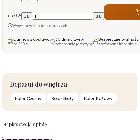




ILOŚĆ
Wysyłka w 4–5 dni roboczych
Darmowa dostawa
30 dni na zwrot
Bezpieczne płatności
od 200 zł
bez podania przyczyny
szyfrowane transakcje
Dopasuj do wnętrza
Kolor Czarny
Kolor Biały
Kolor Różowy
Napisz swoją opinię