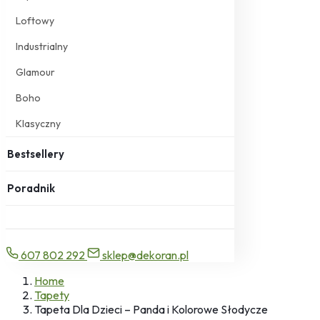
Loftowy
Industrialny
Glamour
Boho
Klasyczny
Bestsellery
Poradnik
607 802 292
sklep@dekoran.pl
Home
Tapety
Tapeta Dla Dzieci – Panda i Kolorowe Słodycze