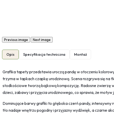
Previous image
Next image
Opis
Specyfikacja techniczna
Montaż
Grafika tapety przedstawia uroczą pandę w otoczeniu kolorowy
trzyma w łapkach czapkę urodzinową. Scena rozgrywa się na tle
słodkościowe tworzą bajkową kompozycję. Radosne zwierzę w
dzieci, zabawy i przyjęcia urodzinowego, co sprawia, że motyw j
Dominujące barwy grafiki to głęboka czerń pandy, intensywny ró
tło nadaje wnętrzu pogodny i przyjazny wydźwięk, a czarne ak