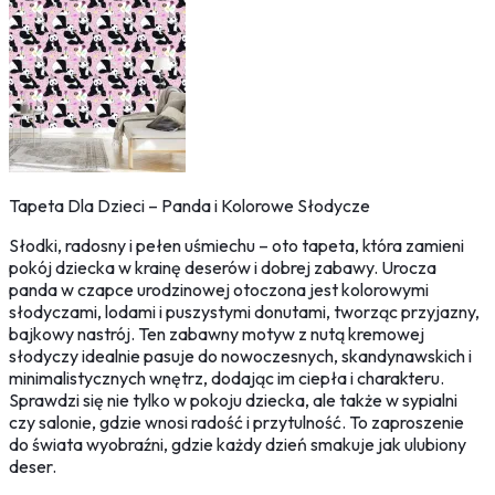
Tapeta Dla Dzieci – Panda i Kolorowe Słodycze
Słodki, radosny i pełen uśmiechu – oto tapeta, która zamieni
pokój dziecka w krainę deserów i dobrej zabawy. Urocza
panda w czapce urodzinowej otoczona jest kolorowymi
słodyczami, lodami i puszystymi donutami, tworząc przyjazny,
bajkowy nastrój. Ten zabawny motyw z nutą kremowej
słodyczy idealnie pasuje do nowoczesnych, skandynawskich i
minimalistycznych wnętrz, dodając im ciepła i charakteru.
Sprawdzi się nie tylko w pokoju dziecka, ale także w sypialni
czy salonie, gdzie wnosi radość i przytulność. To zaproszenie
do świata wyobraźni, gdzie każdy dzień smakuje jak ulubiony
deser.