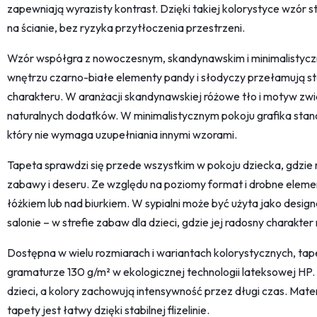
zapewniają wyrazisty kontrast. Dzięki takiej kolorystyce wzór
na ścianie, bez ryzyka przytłoczenia przestrzeni.
Wzór współgra z nowoczesnym, skandynawskim i minimalistyc
wnętrzu czarno-białe elementy pandy i słodyczy przełamują ste
charakteru. W aranżacji skandynawskiej różowe tło i motyw zwie
naturalnych dodatków. W minimalistycznym pokoju grafika stan
który nie wymaga uzupełniania innymi wzorami.
Tapeta sprawdzi się przede wszystkim w pokoju dziecka, gdzi
zabawy i deseru. Ze względu na poziomy format i drobne elemen
łóżkiem lub nad biurkiem. W sypialni może być użyta jako design
salonie – w strefie zabaw dla dzieci, gdzie jej radosny charakter 
Dostępna w wielu rozmiarach i wariantach kolorystycznych, tapet
gramaturze 130 g/m² w ekologicznej technologii lateksowej HP.
dzieci, a kolory zachowują intensywność przez długi czas. Mat
tapety jest łatwy dzięki stabilnej flizelinie.