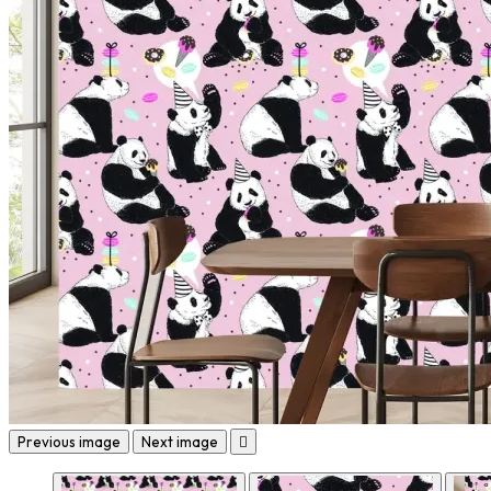
Previous image
Next image
