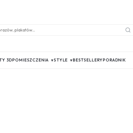
▾
▾
TY 3D
POMIESZCZENIA
STYLE
BESTSELLERY
PORADNIK