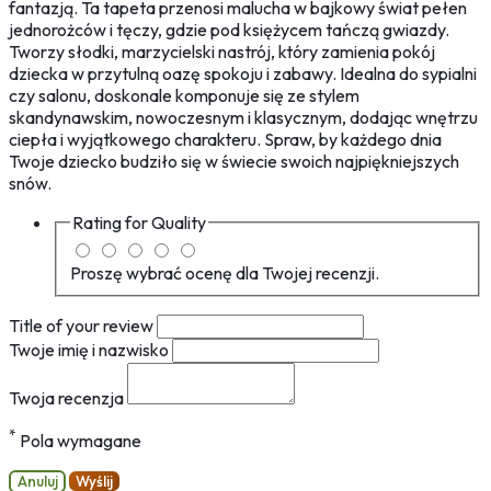
fantazją. Ta tapeta przenosi malucha w bajkowy świat pełen
jednorożców i tęczy, gdzie pod księżycem tańczą gwiazdy.
Tworzy słodki, marzycielski nastrój, który zamienia pokój
dziecka w przytulną oazę spokoju i zabawy. Idealna do sypialni
czy salonu, doskonale komponuje się ze stylem
skandynawskim, nowoczesnym i klasycznym, dodając wnętrzu
ciepła i wyjątkowego charakteru. Spraw, by każdego dnia
Twoje dziecko budziło się w świecie swoich najpiękniejszych
snów.
Rating for
Quality
Proszę wybrać ocenę dla Twojej recenzji.
Title of your review
Twoje imię i nazwisko
Twoja recenzja
*
Pola wymagane
Anuluj
Wyślij