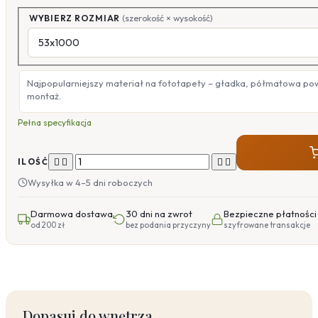
WYBIERZ ROZMIAR
(szerokość × wysokość)
Najpopularniejszy materiał na fototapety – gładka, półmatowa po
montaż.
Pełna specyfikacja




ILOŚĆ
Wysyłka w 4–5 dni roboczych
Darmowa dostawa
30 dni na zwrot
Bezpieczne płatności
od 200 zł
bez podania przyczyny
szyfrowane transakcje
Dopasuj do wnętrza