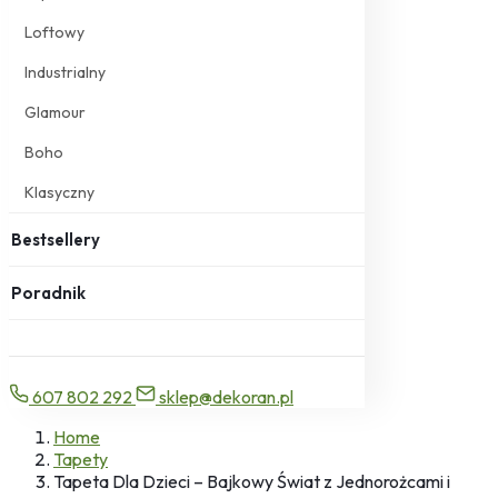
Loftowy
Industrialny
Glamour
Boho
Klasyczny
Bestsellery
Poradnik
607 802 292
sklep@dekoran.pl
Home
Tapety
Tapeta Dla Dzieci – Bajkowy Świat z Jednorożcami i