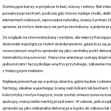
Dominujące barwy w projekcie to biel, różowy i zielony. Biel stan
powiększa przestrzeń, podczas gdy różowy nadaje słodki, delika
elementach roślinnych, wprowadza naturalny, świeży kontrast, 
sprawia, że motyw dziecięcy nie jest przesłodzony, a jedynie pr
Ze względu na stonowaną bazę i wyraźne, ale nieprzytłaczając
doskonale współgra ze stylem skandynawskim, gdzie liczy się ja
nowoczesnym wnętrzu sprawdzi się jako centralny punkt dekorac
minimalistyczną surowość. Klasyczne aranżacje zyskają dzięki n
jednorożcami i tęczą dodaje wnętrzu przytulnego, zabawnie mar
z tradycyjnymi meblami.
Najlepiej prezentuje się w pokoju dziecka, gdzie będzie codzie
fantazję, idealnie wypełniając ścianę nad łóżkiem lub biurkiem.
kolorystykę i motyw księżyca, może zostać umieszczona na śc
spokojny, marzycielski nastrój przed snem. W salonie, jeśli urz
sprawdzi się jako niebanalna dekoracja w kąciku do zabawy lub 