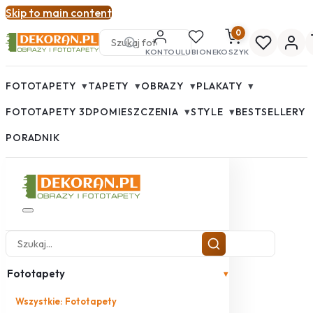
Skip to main content
0
KONTO
ULUBIONE
KOSZYK
▾
▾
▾
▾
FOTOTAPETY
TAPETY
OBRAZY
PLAKATY
▾
▾
FOTOTAPETY 3D
POMIESZCZENIA
STYLE
BESTSELLERY
PORADNIK
Fototapety
▾
Wszystkie: Fototapety