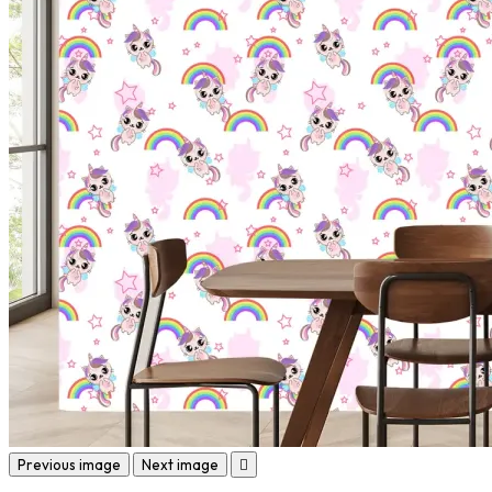
Previous image
Next image
