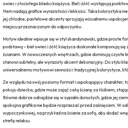
owiec i złocistego blasku księżyca. Biel i żółć występują punkto
tłem nadają grafice wyrazistości i lekkości. Taka kolorystyka n
jej chłodne, pastelowe akcenty sprzyjają wizualnemu uspokojeni
miejscu przeznaczonym do odpoczynku.
Motyw idealnie wpisuje się w styl skandynawski, gdzie proste f
podstawą – biel owiec i żółć księżyca doskonale komponują się
ścianami. W nowoczesnych wnętrzach, gdzie dominują czyste linie
stanowi subtelny, ale wyrazisty akcent dekoracyjny. Do stylu kl
uniwersalnemu motywowi senności i tradycyjnej kolorystyce, kt
Ze względu na swój poziomy format i uspokajający charakter, 
pokoju dziecka, gdzie może zająć całą ścianę za łóżkiem, stając
Równie dobrze odnajdzie się w sypialni dorosłych, gdzie jej ci
spokojna grafika nie będzie rozpraszać przed zaśnięciem. W sa
wypoczynkowej, na przykład na ścianie za sofą, aby dodać wnętr
strefę relaksu.