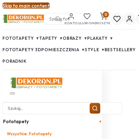
Skip to main content
0
KONTO
ULUBIONE
KOSZYK
▾
▾
▾
▾
FOTOTAPETY
TAPETY
OBRAZY
PLAKATY
▾
▾
FOTOTAPETY 3D
POMIESZCZENIA
STYLE
BESTSELLERY
PORADNIK
Fototapety
▾
Wszystkie: Fototapety