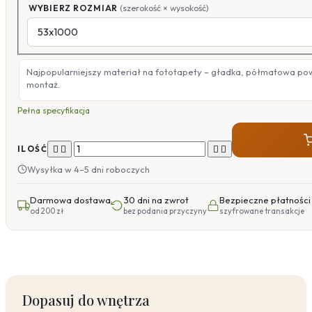
WYBIERZ ROZMIAR
(szerokość × wysokość)
Najpopularniejszy materiał na fototapety – gładka, półmatowa po
montaż.
Pełna specyfikacja




ILOŚĆ
Wysyłka w 4–5 dni roboczych
Darmowa dostawa
30 dni na zwrot
Bezpieczne płatności
od 200 zł
bez podania przyczyny
szyfrowane transakcje
Dopasuj do wnętrza