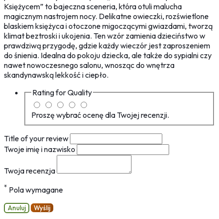
Księżycem” to bajeczna sceneria, która otuli malucha
magicznym nastrojem nocy. Delikatne owieczki, rozświetlone
blaskiem księżyca i otoczone migoczącymi gwiazdami, tworzą
klimat beztroski i ukojenia. Ten wzór zamienia dzieciństwo w
prawdziwą przygodę, gdzie każdy wieczór jest zaproszeniem
do śnienia. Idealna do pokoju dziecka, ale także do sypialni czy
nawet nowoczesnego salonu, wnosząc do wnętrza
skandynawską lekkość i ciepło.
Rating for
Quality
Proszę wybrać ocenę dla Twojej recenzji.
Title of your review
Twoje imię i nazwisko
Twoja recenzja
*
Pola wymagane
Anuluj
Wyślij