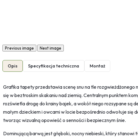
Previous image
Next image
Opis
Specyfikacja techniczna
Montaż
Grafika tapety przedstawia scenę snu na tle rozgwieżdżonego n
się w beztroskim skakaniu nad ziemią. Centralnym punktem kompo
rozświetla drogę do krainy bajek, a wokół niego rozsypane są d
małym dzieckiem i owcami w locie bezpośrednio odwołuje się do 
tworząc wizualną opowieść o senności i bezpiecznym śnie.
Dominującą barwą jest głęboki, nocny niebieski, który stanowi t