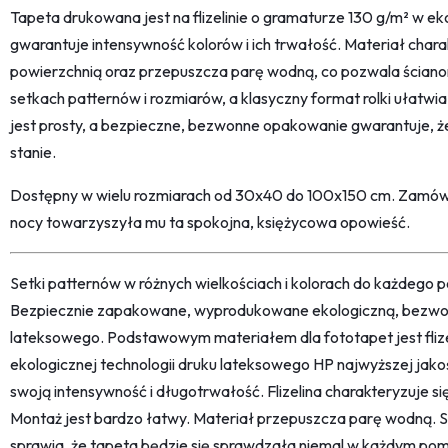
Tapeta drukowana jest na flizelinie o gramaturze 130 g/m² w eko
gwarantuje intensywność kolorów i ich trwałość. Materiał char
powierzchnią oraz przepuszcza parę wodną, co pozwala ściano
setkach patternów i rozmiarów, a klasyczny format rolki ułatw
jest prosty, a bezpieczne, bezwonne opakowanie gwarantuje, ż
stanie.
Dostępny w wielu rozmiarach od 30x40 do 100x150 cm. Zamów 
nocy towarzyszyła mu ta spokojna, księżycowa opowieść.
Setki patternów w różnych wielkościach i kolorach do każdego po
Bezpiecznie zapakowane, wyprodukowane ekologiczną, bezwon
lateksowego. Podstawowym materiałem dla fototapet jest fliz
ekologicznej technologii druku lateksowego HP najwyższej jako
swoją intensywność i długotrwałość. Flizelina charakteryzuje s
Montaż jest bardzo łatwy. Materiał przepuszcza parę wodną. 
sprawia, że tapeta będzie się sprawdzała niemal w każdym pom