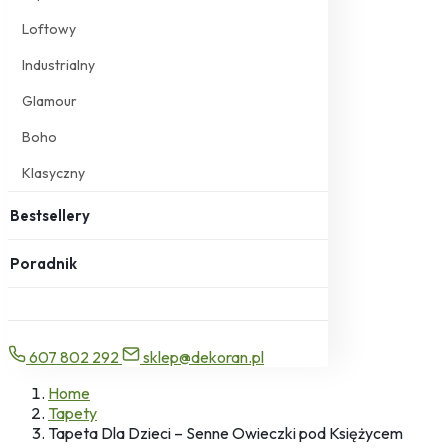
Loftowy
Industrialny
Glamour
Boho
Klasyczny
Bestsellery
Poradnik
607 802 292
sklep@dekoran.pl
Home
Tapety
Tapeta Dla Dzieci – Senne Owieczki pod Księżycem