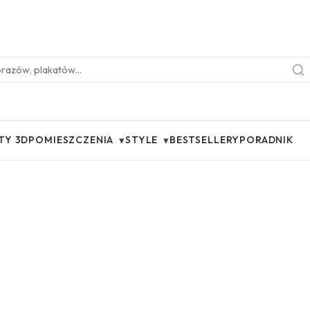
▾
▾
TY 3D
POMIESZCZENIA
STYLE
BESTSELLERY
PORADNIK