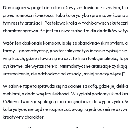
Dominujący w projekcie kolor różowy zestawiono z czystym, bi
przestronności i świeżości. Taka kolorystyka sprawia, że ściana 
tym reszty aranżacji. Pastelowa krata w tych barwach skuteczni
charakter sprawia, że jest to uniwersalne tło dla dodatków w 
Wzór ten doskonale komponuje się ze skandynawskim stylem, gd
formy – geometryczny, powtarzalny motyw idealnie wpisuje si
wnętrzach, gdzie stawia się na czyste linie i funkcjonalność, ta
dyskretne, ale wyraziste tło. Minimalistyczne aranżacje zyskają 
urozmaicenie, nie odchodząc od zasady „mniej znaczy więcej”.
W salonie tapeta sprawdzi się na ścianie za sofą, gdzie jej deli
meblami, a doda wnętrzu lekkości. W sypialni poziomy układ kr
łóżkiem, tworząc spokojną i harmonijną bazę do wypoczynku. W
kolorystyce, nie będzie rozpraszać uwagi, a jednocześnie ożywi
kreatywny charakter.