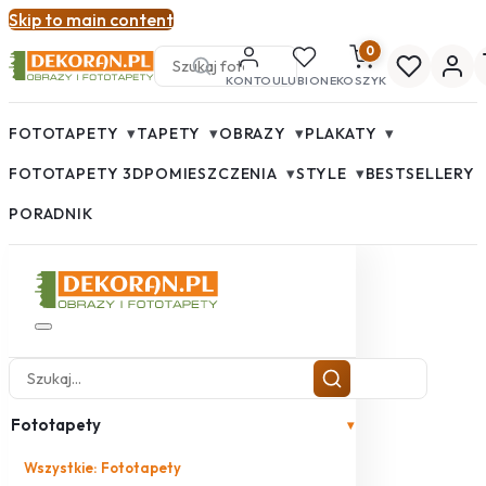
Skip to main content
0
KONTO
ULUBIONE
KOSZYK
▾
▾
▾
▾
FOTOTAPETY
TAPETY
OBRAZY
PLAKATY
▾
▾
FOTOTAPETY 3D
POMIESZCZENIA
STYLE
BESTSELLERY
PORADNIK
Fototapety
▾
Wszystkie: Fototapety