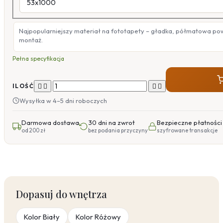
Najpopularniejszy materiał na fototapety – gładka, półmatowa po
montaż.
Pełna specyfikacja




ILOŚĆ
Wysyłka w 4–5 dni roboczych
Darmowa dostawa
30 dni na zwrot
Bezpieczne płatności
od 200 zł
bez podania przyczyny
szyfrowane transakcje
Dopasuj do wnętrza
Kolor Biały
Kolor Różowy