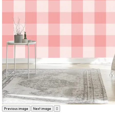
Previous image
Next image
