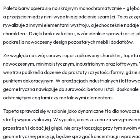
Paleta barw opiera się na skrajnym monochromatyzmie – głęboka
a przejścia między nimi wypełniają odcienie szarości. Ta oszczę
rywalizuje z innymi elementami wystroju, a jednocześnie nadaj
charakteru. Dzięki brakowi koloru, wzór idealnie sprawdza się jak
podkreśla nowoczesny design pozostałych mebli i dodatków.
Ze względu na swój surowy i uporządkowany charakter, tapeta 
nowoczesnym, minimalistycznym, industrialnym oraz loftowym
wnętrzu podkreśla dążenie do prostoty i czystości formy, gdzie
punktem dekoracyjnym. W aranżacjach industrialnych i loftowy
geometryczna nawiązuje do surowości betonu i stali, doskonale 
odsłoniętymi cegłami czy metalowymi elementami.
Tapeta sprawdzi się w salonie jako dynamiczne tło dla nowoczesn
strefą wypoczynkową. W sypialni, umieszczona za wezgłowiem
przestrzeń i dodać jej głębi, nie przytłaczając przy tym swoim
geometrycznej precyzji, będzie sprzyjać koncentracji i wprowad