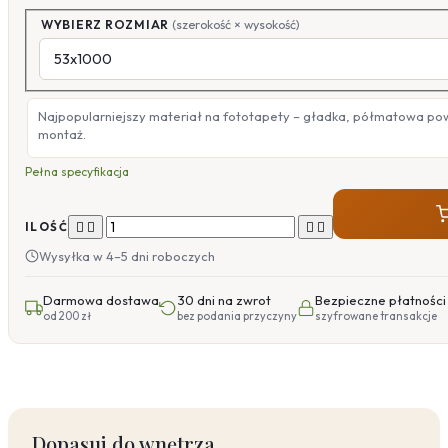
WYBIERZ ROZMIAR
(szerokość × wysokość)
Najpopularniejszy materiał na fototapety – gładka, półmatowa po
montaż.
Pełna specyfikacja




ILOŚĆ
Wysyłka w 4–5 dni roboczych
Darmowa dostawa
30 dni na zwrot
Bezpieczne płatności
od 200 zł
bez podania przyczyny
szyfrowane transakcje
Dopasuj do wnętrza