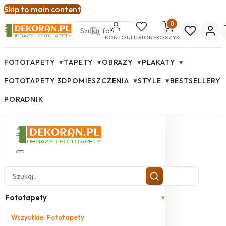
Skip to main content
0
KONTO
ULUBIONE
KOSZYK
▾
▾
▾
▾
FOTOTAPETY
TAPETY
OBRAZY
PLAKATY
▾
▾
FOTOTAPETY 3D
POMIESZCZENIA
STYLE
BESTSELLERY
PORADNIK
Fototapety
▾
Wszystkie: Fototapety