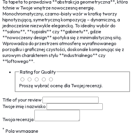
Ta tapeta to prawdziwa **abstrakcja geometryczna**, która
tchnie w Twoje wnętrze nowoczesną energię.
Monochromatyczny, czarno-biały wzór w kratkę tworzy
hipnotyzującą, symetryczną kompozycję – dynamiczną, a
jednocześnie niezwykle elegancką. To idealny wybór do
**salonu**, **sypialni** czy **gabinetu**, gdzie
**nowoczesny design** spotyka się z minimalistyczną siłą.
Wprowadza do przestrzeni atmosferę wyrafinowanego
porządku i graficznej czystości, doskonale komponując się z
surowym charakterem stylu **industrialnego** czy
**loftowego**.
Rating for
Quality
Proszę wybrać ocenę dla Twojej recenzji.
Title of your review
Twoje imię i nazwisko
Twoja recenzja
*
Pola wymagane