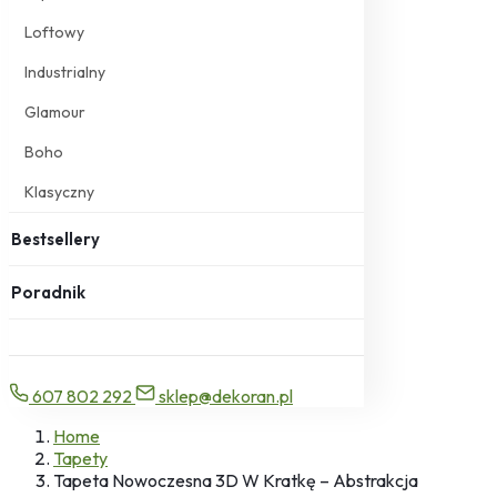
Loftowy
Industrialny
Glamour
Boho
Klasyczny
Bestsellery
Poradnik
607 802 292
sklep@dekoran.pl
Home
Tapety
Tapeta Nowoczesna 3D W Kratkę – Abstrakcja