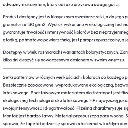
odważnym akcentem, który od razu przykuwa uwagę gości.
Produkt dostępny jest w klasycznym rozmiarze rolki, a do jego p
gramaturze 130 g/m2. Wydruk wykonano w ekologicznej technol
gwarantuje trwałość i intensywność kolorów bez nieprzyjemneg
gładką, półmatową powierzchnią, jest paroprzepuszczalny, a jego
Dostępny w wielu rozmiarach i wariantach kolorystycznych. Za
kilka dni cieszyć się nowoczesnym designem w swoim wnętrzu.
Setki patternów w różnych wielkościach i kolorach do każdego po
Bezpiecznie zapakowane, wyprodukowane ekologiczną, bezwon
lateksowego. Podstawowym materiałem dla fototapet jest fliz
ekologicznej technologii druku lateksowego HP najwyższej jako
swoją intensywność i długotrwałość. Flizelina charakteryzuje s
Montaż jest bardzo łatwy. Materiał przepuszcza parę wodną. 
sprawia, że tapeta będzie się sprawdzała niemal w każdym pom