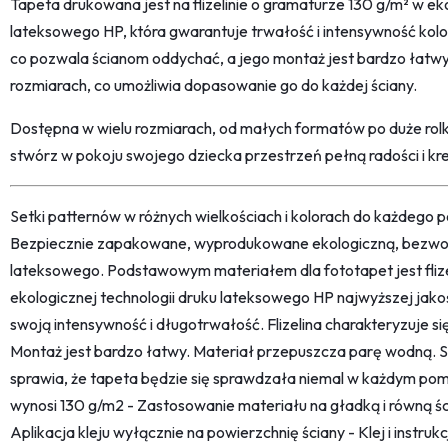
Tapeta drukowana jest na flizelinie o gramaturze 130 g/m² w eko
lateksowego HP, która gwarantuje trwałość i intensywność kolo
co pozwala ścianom oddychać, a jego montaż jest bardzo łatwy.
rozmiarach, co umożliwia dopasowanie go do każdej ściany.
Dostępna w wielu rozmiarach, od małych formatów po duże rolk
stwórz w pokoju swojego dziecka przestrzeń pełną radości i k
Setki patternów w różnych wielkościach i kolorach do każdego po
Bezpiecznie zapakowane, wyprodukowane ekologiczną, bezwon
lateksowego. Podstawowym materiałem dla fototapet jest fliz
ekologicznej technologii druku lateksowego HP najwyższej jako
swoją intensywność i długotrwałość. Flizelina charakteryzuje s
Montaż jest bardzo łatwy. Materiał przepuszcza parę wodną. 
sprawia, że tapeta będzie się sprawdzała niemal w każdym pom
wynosi 130 g/m2 - Zastosowanie materiału na gładką i równą śc
Aplikacja kleju wyłącznie na powierzchnię ściany - Klej i instru