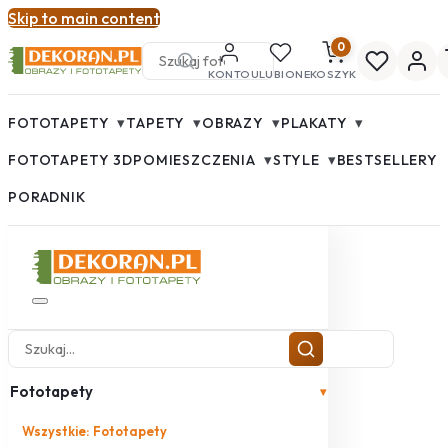
Skip to main content
0
KONTO
ULUBIONE
KOSZYK
▾
▾
▾
▾
FOTOTAPETY
TAPETY
OBRAZY
PLAKATY
▾
▾
FOTOTAPETY 3D
POMIESZCZENIA
STYLE
BESTSELLERY
PORADNIK
Fototapety
▾
Wszystkie: Fototapety