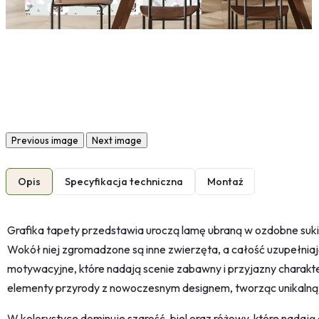
Previous image
Next image
Opis
Specyfikacja techniczna
Montaż
Grafika tapety przedstawia uroczą lamę ubraną w ozdobne sukien
Wokół niej zgromadzone są inne zwierzęta, a całość uzupełnia
motywacyjne, które nadają scenie zabawny i przyjazny charakte
elementy przyrody z nowoczesnym designem, tworząc unikalną 
W kolorystyce dominuje szarość, biel oraz różowy, które nadają g