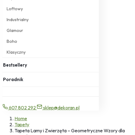
Loftowy
Industrialny
Glamour
Boho
Klasyczny
Bestsellery
Poradnik
607 802 292
sklep@dekoran.pl
Home
Tapety
Tapeta Lamy i Zwierzęta – Geometryczne Wzory dla