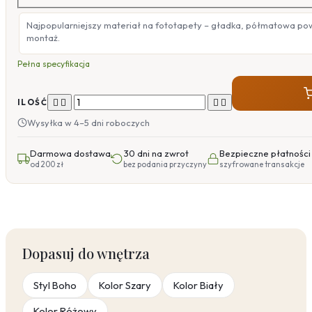
Najpopularniejszy materiał na fototapety – gładka, półmatowa po
montaż.
Pełna specyfikacja




ILOŚĆ
Wysyłka w 4–5 dni roboczych
Darmowa dostawa
30 dni na zwrot
Bezpieczne płatności
od 200 zł
bez podania przyczyny
szyfrowane transakcje
Dopasuj do wnętrza
Styl Boho
Kolor Szary
Kolor Biały
Kolor Różowy