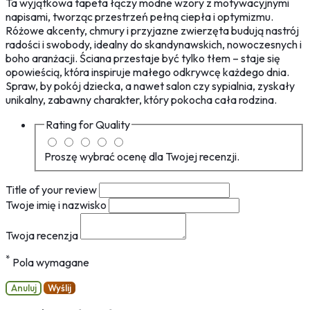
Ta wyjątkowa tapeta łączy modne wzory z motywacyjnymi
napisami, tworząc przestrzeń pełną ciepła i optymizmu.
Różowe akcenty, chmury i przyjazne zwierzęta budują nastrój
radości i swobody, idealny do skandynawskich, nowoczesnych i
boho aranżacji. Ściana przestaje być tylko tłem – staje się
opowieścią, która inspiruje małego odkrywcę każdego dnia.
Spraw, by pokój dziecka, a nawet salon czy sypialnia, zyskały
unikalny, zabawny charakter, który pokocha cała rodzina.
Rating for
Quality
Proszę wybrać ocenę dla Twojej recenzji.
Title of your review
Twoje imię i nazwisko
Twoja recenzja
*
Pola wymagane
Anuluj
Wyślij