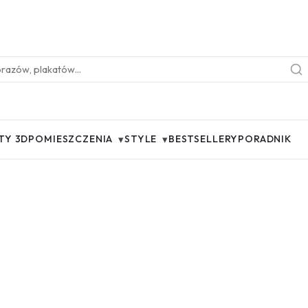
▾
▾
TY 3D
POMIESZCZENIA
STYLE
BESTSELLERY
PORADNIK