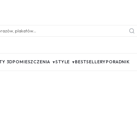
▾
▾
TY 3D
POMIESZCZENIA
STYLE
BESTSELLERY
PORADNIK