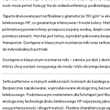
wzór może pełnić funkcję tła do wideokonferencji, podkreślaj
Tapeta drukowana jest na flizelinie o gramaturze 130 g/m² w eko
lateksowego HP, co gwarantuje intensywne i trwałe kolory. Mate
półmatową powierzchnią i przepuszcza parę wodną, dzięki cze
pomieszczeniach. Montaż jest łatwy, a produkt pakowany bezpi
transporcie. Dostępna w klasycznym rozmiarze rolki oraz setk
do indywidualnych potrzeb.
Dostępna w klasycznym rozmiarze rolki – zamów już dziś z dost
którzy chcą wyrazić swoją pasję do mody i stylu ulicznego bezpo
Setki patternów w różnych wielkościach i kolorach do każdego po
Bezpiecznie zapakowane, wyprodukowane ekologiczną, bezwon
lateksowego. Podstawowym materiałem dla fototapet jest fliz
ekologicznej technologii druku lateksowego HP najwyższej jako
swoją intensywność i długotrwałość. Flizelina charakteryzuje s