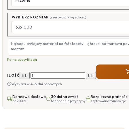
WYBIERZ ROZMIAR
(szerokość × wysokość)
Najpopularniejszy materiał na fototapety – gładka, półmatowa po
montaż.
Pełna specyfikacja




ILOŚĆ
Wysyłka w 4–5 dni roboczych
Darmowa dostawa
30 dni na zwrot
Bezpieczne płatności
od 200 zł
bez podania przyczyny
szyfrowane transakcje