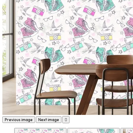
Previous image
Next image
