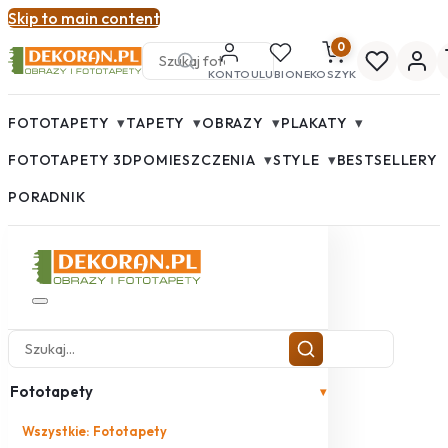
Skip to main content
0
KONTO
ULUBIONE
KOSZYK
▾
▾
▾
▾
FOTOTAPETY
TAPETY
OBRAZY
PLAKATY
▾
▾
FOTOTAPETY 3D
POMIESZCZENIA
STYLE
BESTSELLERY
PORADNIK
Fototapety
▾
Wszystkie: Fototapety