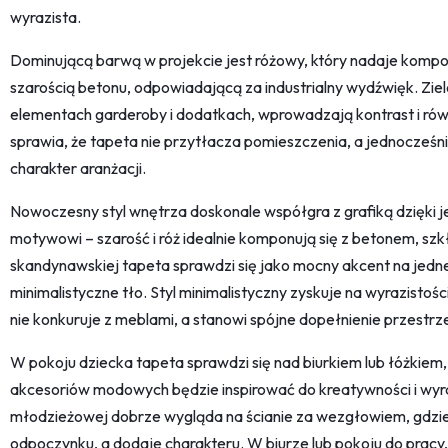
wyrazista.
Dominującą barwą w projekcie jest różowy, który nadaje kompoz
szarością betonu, odpowiadającą za industrialny wydźwięk. Ziel
elementach garderoby i dodatkach, wprowadzają kontrast i ró
sprawia, że tapeta nie przytłacza pomieszczenia, a jednocześn
charakter aranżacji.
Nowoczesny styl wnętrza doskonale współgra z grafiką dzięki je
motywowi – szarość i róż idealnie komponują się z betonem, sz
skandynawskiej tapeta sprawdzi się jako mocny akcent na jedne
minimalistyczne tło. Styl minimalistyczny zyskuje na wyrazistości
nie konkuruje z meblami, a stanowi spójne dopełnienie przestrze
W pokoju dziecka tapeta sprawdzi się nad biurkiem lub łóżkiem,
akcesoriów modowych będzie inspirować do kreatywności i wyra
młodzieżowej dobrze wygląda na ścianie za wezgłowiem, gdzie
odpoczynku, a dodaje charakteru. W biurze lub pokoju do pracy