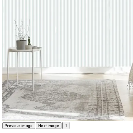
Previous image
Next image
