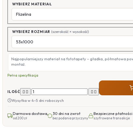
WYBIERZ MATERIAŁ
WYBIERZ ROZMIAR
(szerokość × wysokość)
Najpopularniejszy materiał na fototapety – gładka, półmatowa po
montaż.
Pełna specyfikacja




ILOŚĆ
Wysyłka w 4–5 dni roboczych
Darmowa dostawa
30 dni na zwrot
Bezpieczne płatności
od 200 zł
bez podania przyczyny
szyfrowane transakcje