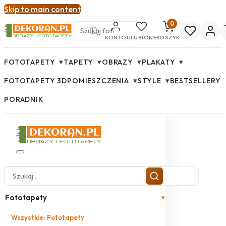
Skip to main content
0
KONTO
ULUBIONE
KOSZYK
▾
▾
▾
▾
FOTOTAPETY
TAPETY
OBRAZY
PLAKATY
▾
▾
FOTOTAPETY 3D
POMIESZCZENIA
STYLE
BESTSELLERY
PORADNIK
Fototapety
▾
Wszystkie: Fototapety