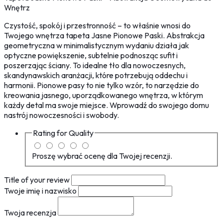
Wnętrz
Czystość, spokój i przestronność – to właśnie wnosi do
Twojego wnętrza tapeta Jasne Pionowe Paski. Abstrakcja
geometryczna w minimalistycznym wydaniu działa jak
optyczne powiększenie, subtelnie podnosząc sufit i
poszerzając ściany. To idealne tło dla nowoczesnych,
skandynawskich aranżacji, które potrzebują oddechu i
harmonii. Pionowe pasy to nie tylko wzór, to narzędzie do
kreowania jasnego, uporządkowanego wnętrza, w którym
każdy detal ma swoje miejsce. Wprowadź do swojego domu
nastrój nowoczesności i swobody.
Rating for
Quality
Proszę wybrać ocenę dla Twojej recenzji.
Title of your review
Twoje imię i nazwisko
Twoja recenzja