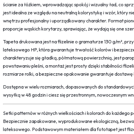
ścianie za łóżkiem, wprowadzając spokój i wizualny ład, co sprz
jest idealna ze względu na neutralną kolorystykę i wzór, który n
wnętrzu profesjonalny i uporządkowany charakter. Format pi
proporcje wąskich korytarzy, sprawiając, że wydają się one sze
Tapeta drukowana jest na flizelinie o gramaturze 130 g/m², przy
lateksowego HP, która gwarantuje trwałość kolorów i bezpiec
charakteryzuje się gładką, półmatową powierzchnią, jest paro
powstawaniu pleśni, a montaż jest prosty dzięki stabilności fliz
rozmiarze rolki, a bezpieczne opakowanie gwarantuje dostawę
Dostępna w wielu rozmiarach, dopasowanych do standardowych
wysyłką w 48 godzin i ciesz się przestronnym, nowoczesnym wnęt
Setki patternów w różnych wielkościach i kolorach do każdego po
Bezpiecznie zapakowane, wyprodukowane ekologiczną, bezwon
lateksowego. Podstawowym materiałem dla fototapet jest fliz