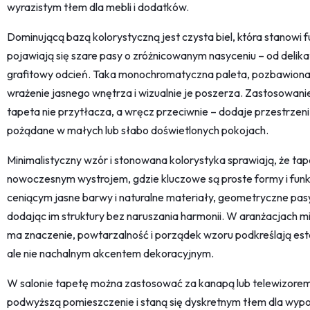
wyrazistym tłem dla mebli i dodatków.
Dominującą bazą kolorystyczną jest czysta biel, która stanowi f
pojawiają się szare pasy o zróżnicowanym nasyceniu – od delik
grafitowy odcień. Taka monochromatyczna paleta, pozbawion
wrażenie jasnego wnętrza i wizualnie je poszerza. Zastosowanie w
tapeta nie przytłacza, a wręcz przeciwnie – dodaje przestrzeni l
pożądane w małych lub słabo doświetlonych pokojach.
Minimalistyczny wzór i stonowana kolorystyka sprawiają, że ta
nowoczesnym wystrojem, gdzie kluczowe są proste formy i funk
ceniącym jasne barwy i naturalne materiały, geometryczne pas
dodając im struktury bez naruszania harmonii. W aranżacjach m
ma znaczenie, powtarzalność i porządek wzoru podkreślają este
ale nie nachalnym akcentem dekoracyjnym.
W salonie tapetę można zastosować za kanapą lub telewizorem
podwyższą pomieszczenie i staną się dyskretnym tłem dla wypoc