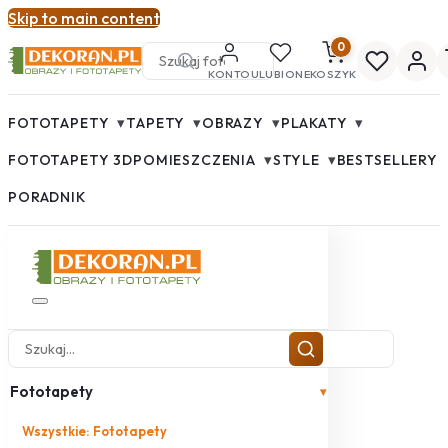
Skip to main content
0
KONTO
ULUBIONE
KOSZYK
▾
▾
▾
▾
FOTOTAPETY
TAPETY
OBRAZY
PLAKATY
▾
▾
FOTOTAPETY 3D
POMIESZCZENIA
STYLE
BESTSELLERY
PORADNIK
Fototapety
▾
Wszystkie: Fototapety