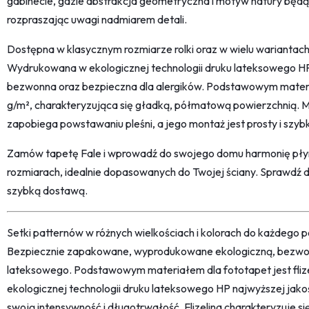
gabinecie, gdzie abstrakcja geometryczna i motyw natury będą 
rozpraszając uwagi nadmiarem detali.
Dostępna w klasycznym rozmiarze rolki oraz w wielu wariantach
Wydrukowana w ekologicznej technologii druku lateksowego HP, 
bezwonna oraz bezpieczna dla alergików. Podstawowym materia
g/m², charakteryzująca się gładką, półmatową powierzchnią. M
zapobiega powstawaniu pleśni, a jego montaż jest prosty i szybki
Zamów tapetę Fale i wprowadź do swojego domu harmonię płyną
rozmiarach, idealnie dopasowanych do Twojej ściany. Sprawdź 
szybką dostawą.
Setki patternów w różnych wielkościach i kolorach do każdego po
Bezpiecznie zapakowane, wyprodukowane ekologiczną, bezwon
lateksowego. Podstawowym materiałem dla fototapet jest fliz
ekologicznej technologii druku lateksowego HP najwyższej jako
swoją intensywność i długotrwałość. Flizelina charakteryzuje s