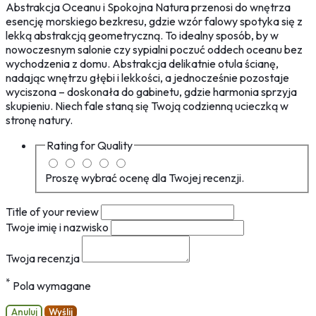
Abstrakcja Oceanu i Spokojna Natura przenosi do wnętrza
esencję morskiego bezkresu, gdzie wzór falowy spotyka się z
lekką abstrakcją geometryczną. To idealny sposób, by w
nowoczesnym salonie czy sypialni poczuć oddech oceanu bez
wychodzenia z domu. Abstrakcja delikatnie otula ścianę,
nadając wnętrzu głębi i lekkości, a jednocześnie pozostaje
wyciszona – doskonała do gabinetu, gdzie harmonia sprzyja
skupieniu. Niech fale staną się Twoją codzienną ucieczką w
stronę natury.
Rating for
Quality
Proszę wybrać ocenę dla Twojej recenzji.
Title of your review
Twoje imię i nazwisko
Twoja recenzja
*
Pola wymagane
Anuluj
Wyślij