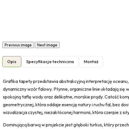
Previous image
Next image
Opis
Specyfikacja techniczna
Montaż
Grafika tapety przedstawia abstrakcyjną interpretację ocean
dynamiczny wzór falowy. Płynne, organiczne linie układają się
spokojną taflę wody oraz delikatne, morskie prądy. Całość kompo
geometrycznej, która oddaje esencję natury i ruchu fal, bez d
wizualizacja czystej, niezakłóconej harmonii, która czerpie z sił
Dominującą barwą w projekcie jest głęboki turkus, który przech