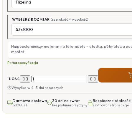
WYBIERZ ROZMIAR
(szerokość × wysokość)
Najpopularniejszy materiał na fototapety – gładka, półmatowa po
montaż.
Pełna specyfikacja




ILOŚĆ
Wysyłka w 4–5 dni roboczych
Darmowa dostawa
30 dni na zwrot
Bezpieczne płatności
od 200 zł
bez podania przyczyny
szyfrowane transakcje