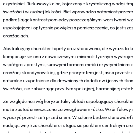
czystą biel. Turkusowy kolor, kojarzony z krystaliczną wodą i t
świeżości i wizualnej lekkości. Biel wprowadza natomiast przestr
podkreślając kontrast pomiędzy poszczególnymi warstwami wzo
uspokajająco i optycznie powiększa pomieszczenie, co jest sz
aranżacjach.
Abstrakcyjny charakter tapety oraz stonowana, ale wyrazista k
komponuje się ona z nowoczesnym i minimalistycznym wystroje
współgra z prostymi, surowymi formami mebli i czystymi liniami
aranżacji skandynawskiej, gdzie priorytetem jest jasna przestrzeń
naturalne uzupełnienie dla drewnianych dodatków i jasnych tka
świeżości, nie zaburzając przy tym spokojnej, harmonijnej estety
Ze względu na swój horyzontalny układ i uspokajający charakter,
może zostać umieszczona za wezgłowiem łóżka. Wzór falowy i 
wyciszyć przestrzeń przed snem. W salonie będzie stanowić ef
nadając wnętrzu charakteru i stając się punktem centralnym ara