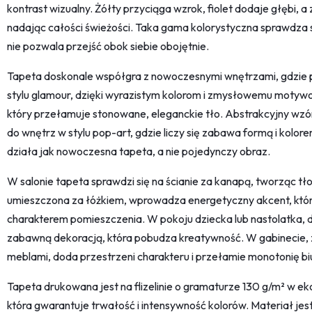
kontrast wizualny. Żółty przyciąga wzrok, fiolet dodaje głębi, 
nadając całości świeżości. Taka gama kolorystyczna sprawdza s
nie pozwala przejść obok siebie obojętnie.
Tapeta doskonale współgra z nowoczesnymi wnętrzami, gdzie p
stylu glamour, dzięki wyrazistym kolorom i zmysłowemu motywo
który przełamuje stonowane, eleganckie tło. Abstrakcyjny wzór
do wnętrz w stylu pop-art, gdzie liczy się zabawa formą i kolor
działa jak nowoczesna tapeta, a nie pojedynczy obraz.
W salonie tapeta sprawdzi się na ścianie za kanapą, tworząc tło
umieszczona za łóżkiem, wprowadza energetyczny akcent, któr
charakterem pomieszczenia. W pokoju dziecka lub nastolatka, 
zabawną dekoracją, która pobudza kreatywność. W gabinecie, 
meblami, doda przestrzeni charakteru i przełamie monotonię b
Tapeta drukowana jest na flizelinie o gramaturze 130 g/m² w eko
która gwarantuje trwałość i intensywność kolorów. Materiał je