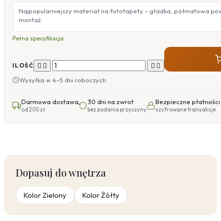
Najpopularniejszy materiał na fototapety – gładka, półmatowa po
montaż.
Pełna specyfikacja




ILOŚĆ
Wysyłka w 4–5 dni roboczych
Darmowa dostawa
30 dni na zwrot
Bezpieczne płatności
od 200 zł
bez podania przyczyny
szyfrowane transakcje
Dopasuj do wnętrza
Kolor Zielony
Kolor Żółty