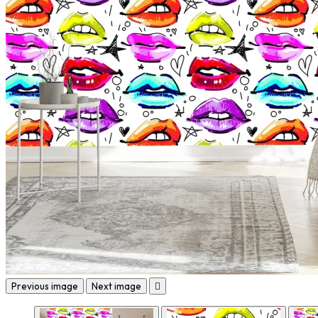
Previous image
Next image
