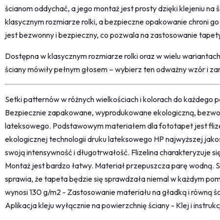
ścianom oddychać, a jego montaż jest prosty dzięki klejeniu na 
klasycznym rozmiarze rolki, a bezpieczne opakowanie chroni go
jest bezwonny i bezpieczny, co pozwala na zastosowanie tape
Dostępna w klasycznym rozmiarze rolki oraz w wielu wariantach
ściany mówiły pełnym głosem – wybierz ten odważny wzór i z
Setki patternów w różnych wielkościach i kolorach do każdego po
Bezpiecznie zapakowane, wyprodukowane ekologiczną, bezwon
lateksowego. Podstawowym materiałem dla fototapet jest fliz
ekologicznej technologii druku lateksowego HP najwyższej jako
swoją intensywność i długotrwałość. Flizelina charakteryzuje s
Montaż jest bardzo łatwy. Materiał przepuszcza parę wodną. 
sprawia, że tapeta będzie się sprawdzała niemal w każdym pom
wynosi 130 g/m2 - Zastosowanie materiału na gładką i równą śc
Aplikacja kleju wyłącznie na powierzchnię ściany - Klej i instru