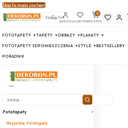
Skip to main content
0
KONTO
ULUBIONE
KOSZYK
▾
▾
▾
▾
FOTOTAPETY
TAPETY
OBRAZY
PLAKATY
▾
▾
FOTOTAPETY 3D
POMIESZCZENIA
STYLE
BESTSELLERY
PORADNIK
Fototapety
▾
Wszystkie: Fototapety