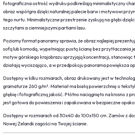
fotograficzna ostrość wydruku podkreślają minimalistyczny cha
obraz współgra dzięki naturalnej palecie barw i motywowi przy
tego nurtu. Minimalistyczne przestrzenie zyskują na głębi dzię
szczytami a ciemniejszymi partiami lasu.
Poziomy format panoramy sprawia, że obraz najlepiej prezentuje
sofą lub komodą, wypełniając pustą ścianę bez przytłaczania je
motyw górskiego krajobrazu sprzyjają koncentracji, stanowiąc tło
działają wyciszająco, a w przedpokoju panorama powiększa op
Dostępny w kilku rozmiarach, obraz drukowany jest w technolog
gramaturze 260 g/m². Materiał ma białą powierzchnię o tekstyl
głębię i fotograficzną jakość. Płótno naciągnięto na krosno z
jest gotowa do powieszenia i zapakowana w bezpieczne opako
Dostępny w rozmiarach od 30x40 do 100x150 cm. Zamów z dos
Nowej Zelandii zagości na Twojej ścianie.