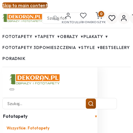
Skip to main content
0
KONTO
ULUBIONE
KOSZYK
▾
▾
▾
▾
FOTOTAPETY
TAPETY
OBRAZY
PLAKATY
▾
▾
FOTOTAPETY 3D
POMIESZCZENIA
STYLE
BESTSELLERY
PORADNIK
Fototapety
▾
Wszystkie: Fototapety