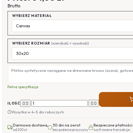
Brutto
WYBIERZ MATERIAŁ
WYBIERZ ROZMIAR
(szerokość × wysokość)
Płótno syntetyczne naciągane na drewniane krosno (sosna), gotow
Pełna specyfikacja




ILOŚĆ
Wysyłka w 4–5 dni roboczych
Darmowa dostawa
30 dni na zwrot
Bezpieczne płatności
od 200 zł
bez podania przyczyny
szyfrowane transakcje