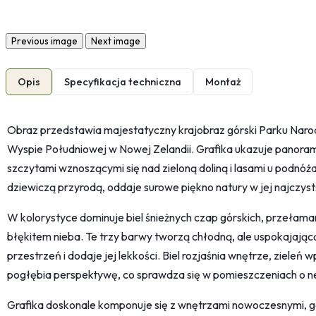
Previous image
Next image
Opis
Specyfikacja techniczna
Montaż
Obraz przedstawia majestatyczny krajobraz górski Parku Na
Wyspie Południowej w Nowej Zelandii. Grafika ukazuje panora
szczytami wznoszącymi się nad zieloną doliną i lasami u podnóża
dziewiczą przyrodą, oddaje surowe piękno natury w jej najczyst
W kolorystyce dominuje biel śnieżnych czap górskich, przełaman
błękitem nieba. Te trzy barwy tworzą chłodną, ale uspokajającą
przestrzeń i dodaje jej lekkości. Biel rozjaśnia wnętrze, zieleń 
pogłębia perspektywę, co sprawdza się w pomieszczeniach o ne
Grafika doskonale komponuje się z wnętrzami nowoczesnymi, g