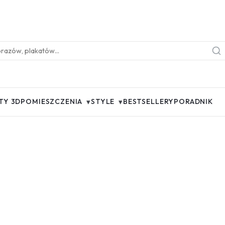
▾
▾
TY 3D
POMIESZCZENIA
STYLE
BESTSELLERY
PORADNIK