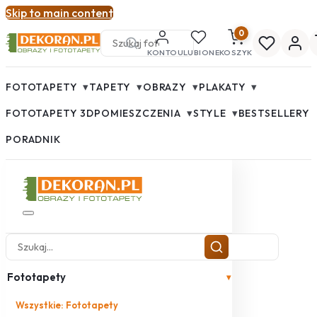
Skip to main content
0
KONTO
ULUBIONE
KOSZYK
▾
▾
▾
▾
FOTOTAPETY
TAPETY
OBRAZY
PLAKATY
▾
▾
FOTOTAPETY 3D
POMIESZCZENIA
STYLE
BESTSELLERY
PORADNIK
Fototapety
▾
Wszystkie: Fototapety