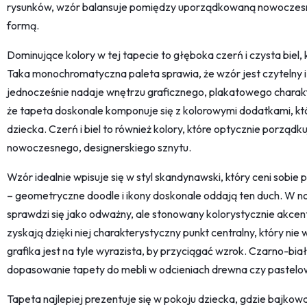
rysunków, wzór balansuje pomiędzy uporządkowaną nowoczes
formą.
Dominujące kolory w tej tapecie to głęboka czerń i czysta biel, 
Taka monochromatyczna paleta sprawia, że wzór jest czytelny i 
jednocześnie nadaje wnętrzu graficznego, plakatowego charak
że tapeta doskonale komponuje się z kolorowymi dodatkami, kt
dziecka. Czerń i biel to również kolory, które optycznie porządk
nowoczesnego, designerskiego sznytu.
Wzór idealnie wpisuje się w styl skandynawski, który ceni sobie
– geometryczne doodle i ikony doskonale oddają ten duch. W 
sprawdzi się jako odważny, ale stonowany kolorystycznie akcent
zyskają dzięki niej charakterystyczny punkt centralny, który 
grafika jest na tyle wyrazista, by przyciągać wzrok. Czarno-bia
dopasowanie tapety do mebli w odcieniach drewna czy pastel
Tapeta najlepiej prezentuje się w pokoju dziecka, gdzie bajko