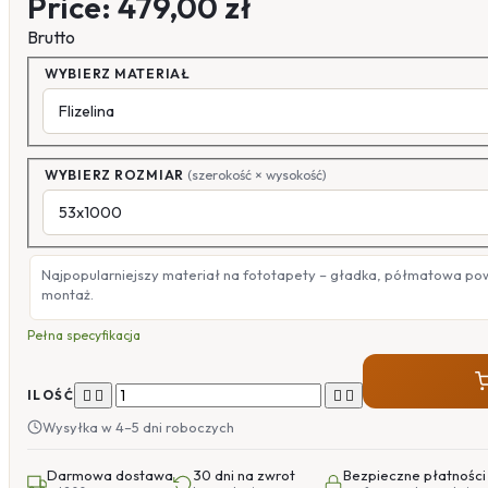
Price:
479,00 zł
Brutto
WYBIERZ MATERIAŁ
WYBIERZ ROZMIAR
(szerokość × wysokość)
Najpopularniejszy materiał na fototapety – gładka, półmatowa po
montaż.
Pełna specyfikacja




ILOŚĆ
Wysyłka w 4–5 dni roboczych
Darmowa dostawa
30 dni na zwrot
Bezpieczne płatności