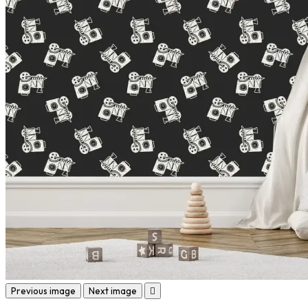
Previous image
Next image
