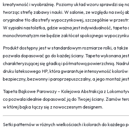
kreatywność i wyobraźnię. Poziomy układ wzoru sprawdzi się na 
tworząc strefę zabawy i nauki. W salonie, ze względu na swój a
oryginalne tło dla strefy wypoczynkowej, szczególnie w przes
W sypialni nastolatka, gdzie ważna jest indywidualność, tapeta 
monochromatyzm nie będzie zakłócał spokojnego wypoczynku
Produkt dostępny jest w standardowym rozmiarze rolki, a także 
pozwala dopasować go do każdej ściany. Tapeta wykonana jest z
charakteryzującej się gładką i półmatową powierzchnią. Nadruk
druku lateksowego HP, która gwarantuje intensywność kolorów i
bezpieczny, bezwonny i paroprzepuszczalny, a jego montaż jest p
Tapeta Bajkowe Parowozy – Kolejowa Abstrakcja z Lokomotywa
co pozwala idealnie dopasować ją do Twojej ściany. Zamów tera
w której bajka łączy się z nowoczesnym designem.
Setki patternów w różnych wielkościach i kolorach do każdego po