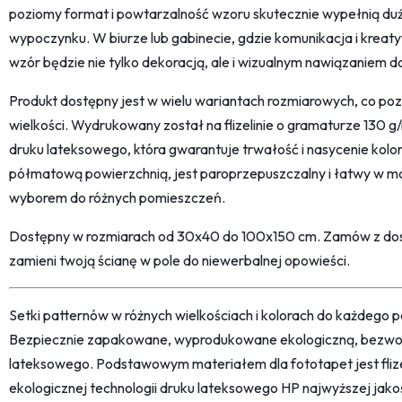
poziomy format i powtarzalność wzoru skutecznie wypełnią duż
wypoczynku. W biurze lub gabinecie, gdzie komunikacja i kreat
wzór będzie nie tylko dekoracją, ale i wizualnym nawiązaniem d
Produkt dostępny jest w wielu wariantach rozmiarowych, co po
wielkości. Wydrukowany został na flizelinie o gramaturze 130 g/
druku lateksowego, która gwarantuje trwałość i nasycenie kolor
półmatową powierzchnią, jest paroprzepuszczalny i łatwy w mo
wyborem do różnych pomieszczeń.
Dostępny w rozmiarach od 30x40 do 100x150 cm. Zamów z dos
zamieni twoją ścianę w pole do niewerbalnej opowieści.
Setki patternów w różnych wielkościach i kolorach do każdego po
Bezpiecznie zapakowane, wyprodukowane ekologiczną, bezwon
lateksowego. Podstawowym materiałem dla fototapet jest fliz
ekologicznej technologii druku lateksowego HP najwyższej jako