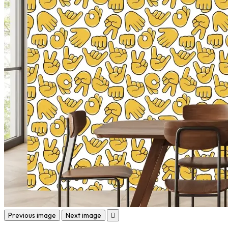
Previous image
Next image
