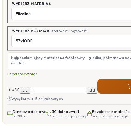
WYBIERZ MATERIAŁ
WYBIERZ ROZMIAR
(szerokość × wysokość)
Najpopularniejszy materiał na fototapety – gładka, półmatowa po
montaż.
Pełna specyfikacja




ILOŚĆ
Wysyłka w 4–5 dni roboczych
Darmowa dostawa
30 dni na zwrot
Bezpieczne płatności
od 200 zł
bez podania przyczyny
szyfrowane transakcje