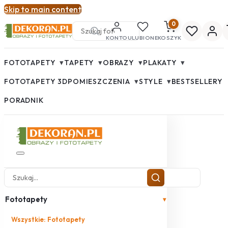
Skip to main content
0
KONTO
ULUBIONE
KOSZYK
▾
▾
▾
▾
FOTOTAPETY
TAPETY
OBRAZY
PLAKATY
▾
▾
FOTOTAPETY 3D
POMIESZCZENIA
STYLE
BESTSELLERY
PORADNIK
Fototapety
▾
Wszystkie: Fototapety