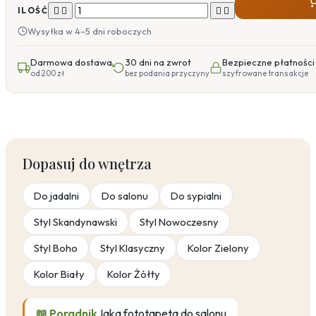




ILOŚĆ
Wysyłka w 4–5 dni roboczych
Darmowa dostawa
30 dni na zwrot
Bezpieczne płatności
od 200 zł
bez podania przyczyny
szyfrowane transakcje
Dopasuj do wnętrza
Do jadalni
Do salonu
Do sypialni
Styl Skandynawski
Styl Nowoczesny
Styl Boho
Styl Klasyczny
Kolor Zielony
Kolor Biały
Kolor Żółty
📖 Poradnik
Jaka fototapeta do salonu