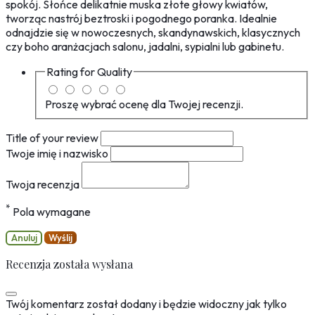
spokój. Słońce delikatnie muska złote głowy kwiatów,
tworząc nastrój beztroski i pogodnego poranka. Idealnie
odnajdzie się w nowoczesnych, skandynawskich, klasycznych
czy boho aranżacjach salonu, jadalni, sypialni lub gabinetu.
Rating for
Quality
Proszę wybrać ocenę dla Twojej recenzji.
Title of your review
Twoje imię i nazwisko
Twoja recenzja
*
Pola wymagane
Anuluj
Wyślij
Recenzja została wysłana
Twój komentarz został dodany i będzie widoczny jak tylko