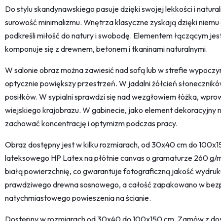
Do stylu skandynawskiego pasuje dzięki swojej lekkości i natur
surowość minimalizmu. Wnętrza klasyczne zyskają dzięki niemu
podkreśli miłość do natury i swobodę. Elementem łączącym jest
komponuje się z drewnem, betonem i tkaninami naturalnymi.
W salonie obraz można zawiesić nad sofą lub w strefie wypoczy
optycznie powiększy przestrzeń. W jadalni żółcień słonecznikó
posiłków. W sypialni sprawdzi się nad wezgłowiem łóżka, wpro
wiejskiego krajobrazu. W gabinecie, jako element dekoracyjny 
zachować koncentrację i optymizm podczas pracy.
Obraz dostępny jest w kilku rozmiarach, od 30x40 cm do 100x1
lateksowego HP Latex na płótnie canvas o gramaturze 260 g/m2
białą powierzchnię, co gwarantuje fotograficzną jakość wydruku
prawdziwego drewna sosnowego, a całość zapakowano w bez
natychmiastowego powieszenia na ścianie.
Dostępny w rozmiarach od 30x40 do 100x150 cm. Zamów z dosta