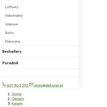
Loftowy
Industrialny
Glamour
Boho
Klasyczny
Bestsellery
Poradnik
607 802 292
sklep@dekoran.pl
Home
Obrazy
Kwiaty