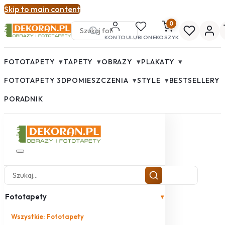
Skip to main content
0
KONTO
ULUBIONE
KOSZYK
▾
▾
▾
▾
FOTOTAPETY
TAPETY
OBRAZY
PLAKATY
▾
▾
FOTOTAPETY 3D
POMIESZCZENIA
STYLE
BESTSELLERY
PORADNIK
Fototapety
▾
Wszystkie: Fototapety