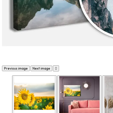
Previous image
Next image
