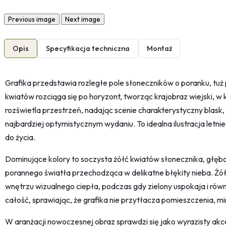
Previous image
Next image
Opis
Specyfikacja techniczna
Montaż
Grafika przedstawia rozległe pole słoneczników o poranku, tu
kwiatów rozciąga się po horyzont, tworząc krajobraz wiejski, w 
rozświetla przestrzeń, nadając scenie charakterystyczny blask,
najbardziej optymistycznym wydaniu. To idealna ilustracja letnie
do życia.
Dominujące kolory to soczysta żółć kwiatów słonecznika, głęboka 
porannego światła przechodząca w delikatne błękity nieba. Żół
wnętrzu wizualnego ciepła, podczas gdy zielony uspokaja i rów
całość, sprawiając, że grafika nie przytłacza pomieszczenia, m
W aranżacji nowoczesnej obraz sprawdzi się jako wyrazisty akce