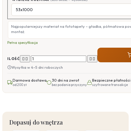
Najpopularniejszy materiał na fototapety – gładka, półmatowa po
montaż.
Pełna specyfikacja




ILOŚĆ
Wysyłka w 4–5 dni roboczych
Darmowa dostawa
30 dni na zwrot
Bezpieczne płatności
od 200 zł
bez podania przyczyny
szyfrowane transakcje
Dopasuj do wnętrza