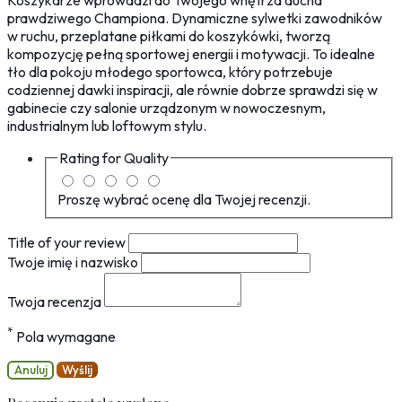
Koszykarze wprowadzi do Twojego wnętrza ducha
prawdziwego Championa. Dynamiczne sylwetki zawodników
w ruchu, przeplatane piłkami do koszykówki, tworzą
kompozycję pełną sportowej energii i motywacji. To idealne
tło dla pokoju młodego sportowca, który potrzebuje
codziennej dawki inspiracji, ale równie dobrze sprawdzi się w
gabinecie czy salonie urządzonym w nowoczesnym,
industrialnym lub loftowym stylu.
Rating for
Quality
Proszę wybrać ocenę dla Twojej recenzji.
Title of your review
Twoje imię i nazwisko
Twoja recenzja
*
Pola wymagane
Anuluj
Wyślij