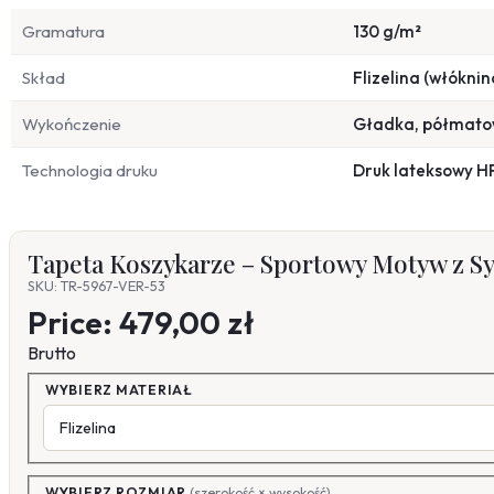
Gramatura
130 g/m²
Skład
Flizelina (włóknin
Wykończenie
Gładka, półmat
Technologia druku
Druk lateksowy H
Tapeta Koszykarze – Sportowy Motyw z Sy
SKU: TR-5967-VER-53
Price:
479,00 zł
Brutto
WYBIERZ MATERIAŁ
WYBIERZ ROZMIAR
(szerokość × wysokość)