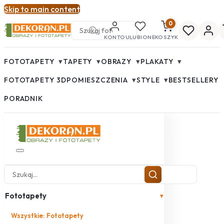
Skip to main content
0
KONTO
ULUBIONE
KOSZYK
▾
▾
▾
▾
FOTOTAPETY
TAPETY
OBRAZY
PLAKATY
▾
▾
FOTOTAPETY 3D
POMIESZCZENIA
STYLE
BESTSELLERY
PORADNIK
Fototapety
▾
Wszystkie: Fototapety