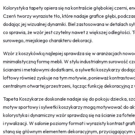
Kolorystyka tapety opiera się na kontraście głębokiej czerni, en
Czerń tworzy wyraziste tło, które nadaje grafice głębi, podcza
dodając jej wizualnej dynamiki. Biel zastosowana w detalach sy
co sprawia, że wzór jest czytelny nawet z większej odległości.
surowego, miejskiego charakteru dekoracji.
Wzór z koszykówką najlepiej sprawdza się w aranżacjach nowocz
minimalistyczną formę mebli. W stylu industrialnym surowość 
ścianami i metalowymi dodatkami, a sylwetki koszykarzy dodają 
loftowy również zyskuje na tym motywie, ponieważ kontrastowa 
centralnym otwartej przestrzeni, łącząc funkcję dekoracyjną 
Tapeta Koszykarze doskonale nadaje się do pokoju dziecka, szc
motyw sportowy i sylwetki koszykarzy mogą motywować do ak
kolorystyka i dynamiczny wzór sprawdzą się na ścianie za fotel
i rywalizacji. W salonie poziomy format i wyrazisty kontrast graf
staną się głównym elementem dekoracyjnym, przyciągającym w