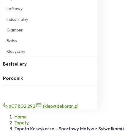
Loftowy
Industrialny
Glamour
Boho
Klasyczny
Bestsellery
Poradnik
607 802 292
sklep@dekoran.pl
Home
Tapety
Tapeta Koszykarze – Sportowy Motyw z Sylwetkami i