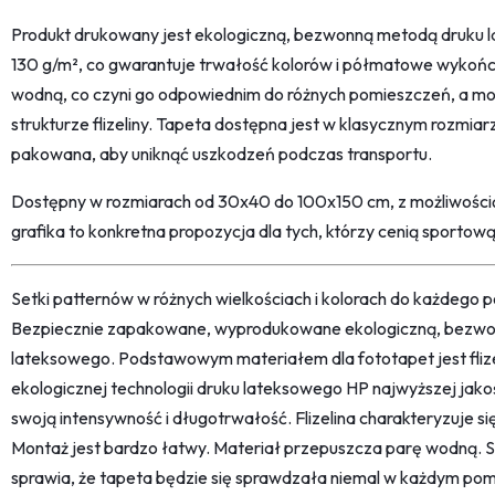
Produkt drukowany jest ekologiczną, bezwonną metodą druku la
130 g/m², co gwarantuje trwałość kolorów i półmatowe wykońc
wodną, co czyni go odpowiednim do różnych pomieszczeń, a mont
strukturze flizeliny. Tapeta dostępna jest w klasycznym rozmiarz
pakowana, aby uniknąć uszkodzeń podczas transportu.
Dostępny w rozmiarach od 30x40 do 100x150 cm, z możliwości
grafika to konkretna propozycja dla tych, którzy cenią sporto
Setki patternów w różnych wielkościach i kolorach do każdego po
Bezpiecznie zapakowane, wyprodukowane ekologiczną, bezwon
lateksowego. Podstawowym materiałem dla fototapet jest fliz
ekologicznej technologii druku lateksowego HP najwyższej jako
swoją intensywność i długotrwałość. Flizelina charakteryzuje s
Montaż jest bardzo łatwy. Materiał przepuszcza parę wodną. 
sprawia, że tapeta będzie się sprawdzała niemal w każdym pom