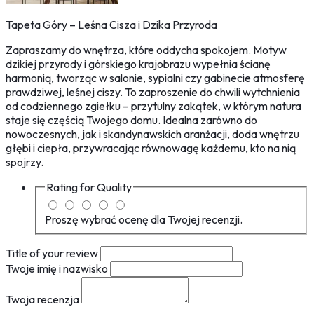
Tapeta Góry – Leśna Cisza i Dzika Przyroda
Zapraszamy do wnętrza, które oddycha spokojem. Motyw
dzikiej przyrody i górskiego krajobrazu wypełnia ścianę
harmonią, tworząc w salonie, sypialni czy gabinecie atmosferę
prawdziwej, leśnej ciszy. To zaproszenie do chwili wytchnienia
od codziennego zgiełku – przytulny zakątek, w którym natura
staje się częścią Twojego domu. Idealna zarówno do
nowoczesnych, jak i skandynawskich aranżacji, doda wnętrzu
głębi i ciepła, przywracając równowagę każdemu, kto na nią
spojrzy.
Rating for
Quality
Proszę wybrać ocenę dla Twojej recenzji.
Title of your review
Twoje imię i nazwisko
Twoja recenzja