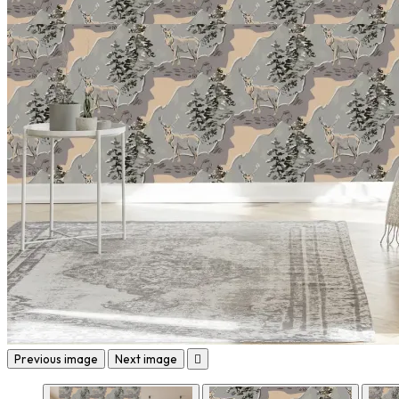
Previous image
Next image
