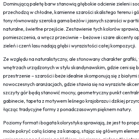
Dominującą paletę barw stanowią głębokie odcienie zieleni i soc
przechodzą w chłodne, kamienne szarości skalistego terenu i g
tony równoważy szeroka gama beżów i jasnych szarości w partii
naturalne, świetlne przejście. Zestawienie tych kolorów sprawia
pomieszczenia, a wręcz przeciwnie – beżowe i szare akcenty op
zieleń i czerń lasu nadają głębi i wyrazistości całej kompozycji.
Ze względu na naturalistyczny, ale stonowany charakter grafiki
wnętrzach urządzonych w stylu skandynawskim, gdzie ceni się bli
przestrzenie – szarości i beże idealnie skomponują się z białym
nowoczesnych aranżacjach, gdzie stawia się na wyraziste akcent
szczyty gór będą stanowić mocny, geometryczny punkt centraln
gabinecie, tapeta z motywem leśnego krajobrazu i dzikiej przyro
łącząc tradycyjne formy z ponadczasowym pięknem natury.
Poziomy format i bogata kolorystyka sprawiają, że jest to prop
może pokryć całą ścianę za kanapą, stając się głównym elemen