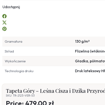
Udostępnij
Gramatura
130 g/m²
Skład
Flizelina (włóknin
Wykończenie
Gładka, półmat
Technologia druku
Druk lateksowy H
Tapeta Góry – Leśna Cisza i Dzika Przyro
SKU: TR-2123-VER-53
Price:
479,00 zł