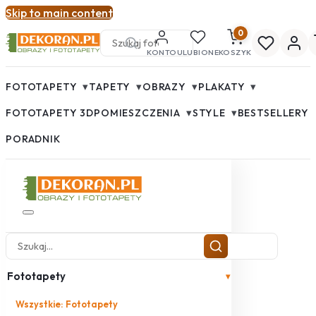
Skip to main content
0
KONTO
ULUBIONE
KOSZYK
▾
▾
▾
▾
FOTOTAPETY
TAPETY
OBRAZY
PLAKATY
▾
▾
FOTOTAPETY 3D
POMIESZCZENIA
STYLE
BESTSELLERY
PORADNIK
Fototapety
▾
Wszystkie: Fototapety