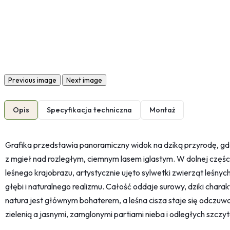
Previous image
Next image
Opis
Specyfikacja techniczna
Montaż
Grafika przedstawia panoramiczny widok na dziką przyrodę, gdzi
z mgieł nad rozległym, ciemnym lasem iglastym. W dolnej części
leśnego krajobrazu, artystycznie ujęto sylwetki zwierząt leśnych,
głębi i naturalnego realizmu. Całość oddaje surowy, dziki chara
natura jest głównym bohaterem, a leśna cisza staje się odczu
zielenią a jasnymi, zamglonymi partiami nieba i odległych szczy