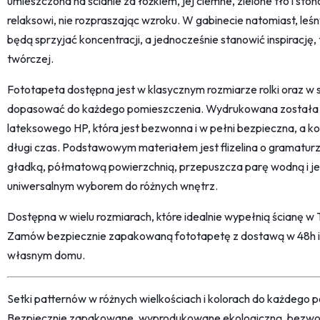
umieszczona na ścianie za łóżkiem, jej ciemne, zielone tło i sto
relaksowi, nie rozpraszając wzroku. W gabinecie natomiast, leśn
będą sprzyjać koncentracji, a jednocześnie stanowić inspirację
twórczej.
Fototapeta dostępna jest w klasycznym rozmiarze rolki oraz w
dopasować do każdego pomieszczenia. Wydrukowana została w 
lateksowego HP, która jest bezwonna i w pełni bezpieczna, a k
długi czas. Podstawowym materiałem jest flizelina o gramaturz
gładką, półmatową powierzchnią, przepuszcza parę wodną i jes
uniwersalnym wyborem do różnych wnętrz.
Dostępna w wielu rozmiarach, które idealnie wypełnią ścianę w Tw
Zamów bezpiecznie zapakowaną fototapetę z dostawą w 48h i c
własnym domu.
Setki patternów w różnych wielkościach i kolorach do każdego po
Bezpiecznie zapakowane, wyprodukowane ekologiczną, bezwon