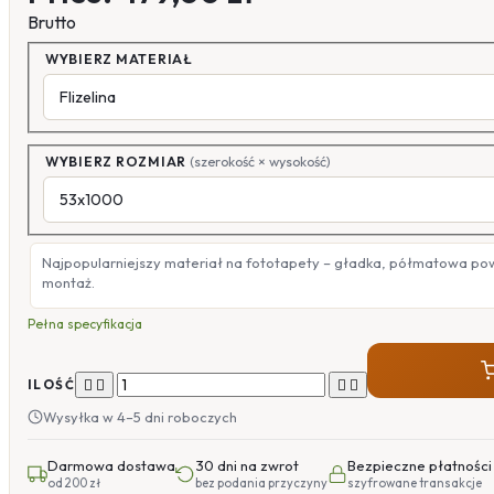
Brutto
WYBIERZ MATERIAŁ
WYBIERZ ROZMIAR
(szerokość × wysokość)
Najpopularniejszy materiał na fototapety – gładka, półmatowa po
montaż.
Pełna specyfikacja




ILOŚĆ
Wysyłka w 4–5 dni roboczych
Darmowa dostawa
30 dni na zwrot
Bezpieczne płatności
od 200 zł
bez podania przyczyny
szyfrowane transakcje