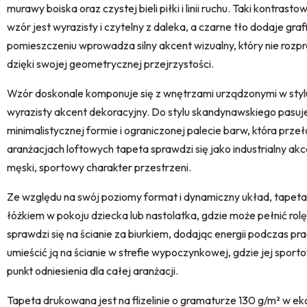
murawy boiska oraz czystej bieli piłki i linii ruchu. Taki kontras
wzór jest wyrazisty i czytelny z daleka, a czarne tło dodaje gr
pomieszczeniu wprowadza silny akcent wizualny, który nie rozp
dzięki swojej geometrycznej przejrzystości.
Wzór doskonale komponuje się z wnętrzami urządzonymi w stylu 
wyrazisty akcent dekoracyjny. Do stylu skandynawskiego pasuje 
minimalistycznej formie i ograniczonej palecie barw, która prz
aranżacjach loftowych tapeta sprawdzi się jako industrialny akc
męski, sportowy charakter przestrzeni.
Ze względu na swój poziomy format i dynamiczny układ, tapeta n
łóżkiem w pokoju dziecka lub nastolatka, gdzie może pełnić ro
sprawdzi się na ścianie za biurkiem, dodając energii podczas pra
umieścić ją na ścianie w strefie wypoczynkowej, gdzie jej spo
punkt odniesienia dla całej aranżacji.
Tapeta drukowana jest na flizelinie o gramaturze 130 g/m² w eko