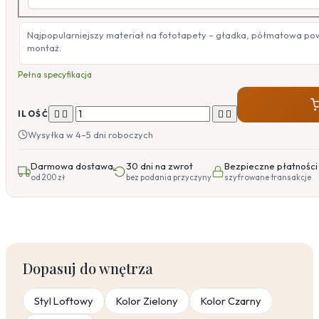
Najpopularniejszy materiał na fototapety – gładka, półmatowa po
montaż.
Pełna specyfikacja




ILOŚĆ
Wysyłka w 4–5 dni roboczych
Darmowa dostawa
30 dni na zwrot
Bezpieczne płatności
od 200 zł
bez podania przyczyny
szyfrowane transakcje
Dopasuj do wnętrza
Styl Loftowy
Kolor Zielony
Kolor Czarny