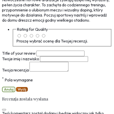
pełen życia charakter. To zachęta do codziennego treningu,
przypomnienie o ulubionym meczu i wizualny doping, który
motywuje do działania. Poczuj sportowy nastrój i wprowadź
do domu dreszcz emocji godny wielkiego stadionu.
Rating for
Quality
Proszę wybrać ocenę dla Twojej recenzji.
Title of your review
Twoje imię i nazwisko
Twoja recenzja
*
Pola wymagane
Anuluj
Wyślij
Recenzja została wysłana
Twój komentarz został dodany i będzie widoczny jak tylko