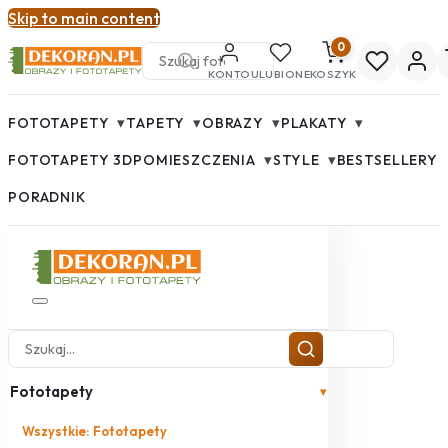
Skip to main content
0
KONTO
ULUBIONE
KOSZYK
▾
▾
▾
▾
FOTOTAPETY
TAPETY
OBRAZY
PLAKATY
▾
▾
FOTOTAPETY 3D
POMIESZCZENIA
STYLE
BESTSELLERY
PORADNIK
Fototapety
▾
Wszystkie: Fototapety