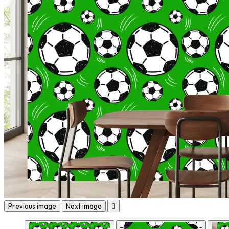
Previous image
Next image
