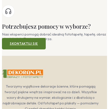
Potrzebujesz pomocy w wyborze?
Nasi eksperci pomogą dobrać idealną fototapetę, tapetę, obraz
lub plakat do Twojego wnętrza.
SKONTAKTUJ SIĘ
Tworzymy wyjątkowe dekoracje ścienne, które pomagają
tworzyć piękne wnętrza i inspirować na co dzień. Wszystkie
wzory drukujemy na wymiar, ekologicznie i z dbałością o
najdrobniejsze detale. Od fototapet po plakaty — pomożemy
Ci nadać charakter każdej ścianie.