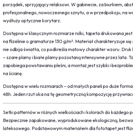
porządek, sprzyjający relaksowi. W gabinecie, za biurkiem, a
profesjonalnego, nowoczesnego sznytu, a w przedpokoju, na wąski
wydłuży optycznie korytarz.
Dostępna w klasycznym rozmiarze rolki, tapeta drukowana jest 
na flizelinie o gramaturze 130 g/m². Materiał charakteryzuje s
nie odbija światła, co podkreśla matowy charakter wzoru. Dru
– szare plamy i białe plamy pozostaną intensywne przez lata. T
zapobiega powstawaniu pleśni, a montaż jest szybki i bezprobl
na ścianę.
Dostępna w wielu rozmiarach – od małych paneli po duże form
48h. Jeden rzut oka na tę geometryczną kompozycję przywrac
Setki patternów w różnych wielkościach i kolorach do każdego po
Bezpiecznie zapakowane, wyprodukowane ekologiczną, bezwon
lateksowego. Podstawowym materiałem dla fototapet jest fliz