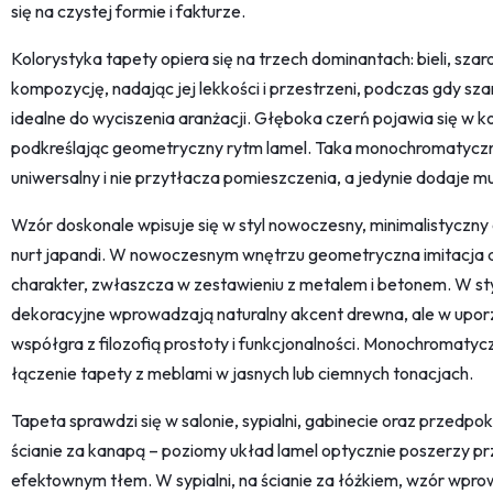
się na czystej formie i fakturze.
Kolorystyka tapety opiera się na trzech dominantach: bieli, szaro
kompozycję, nadając jej lekkości i przestrzeni, podczas gdy sz
idealne do wyciszenia aranżacji. Głęboka czerń pojawia się w kon
podkreślając geometryczny rytm lamel. Taka monochromatyczna
uniwersalny i nie przytłacza pomieszczenia, a jedynie dodaje mu
Wzór doskonale wpisuje się w styl nowoczesny, minimalistyczn
nurt japandi. W nowoczesnym wnętrzu geometryczna imitacja dr
charakter, zwłaszcza w zestawieniu z metalem i betonem. W st
dekoracyjne wprowadzają naturalny akcent drewna, ale w upor
współgra z filozofią prostoty i funkcjonalności. Monochromaty
łączenie tapety z meblami w jasnych lub ciemnych tonacjach.
Tapeta sprawdzi się w salonie, sypialni, gabinecie oraz przedpok
ścianie za kanapą – poziomy układ lamel optycznie poszerzy prz
efektownym tłem. W sypialni, na ścianie za łóżkiem, wzór wpr