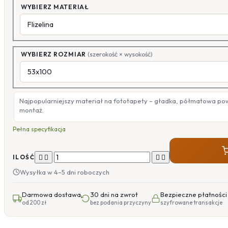
WYBIERZ MATERIAŁ
WYBIERZ ROZMIAR
(szerokość × wysokość)
Najpopularniejszy materiał na fototapety – gładka, półmatowa po
montaż.
Pełna specyfikacja




ILOŚĆ
Wysyłka w 4–5 dni roboczych
Darmowa dostawa
30 dni na zwrot
Bezpieczne płatności
od 200 zł
bez podania przyczyny
szyfrowane transakcje