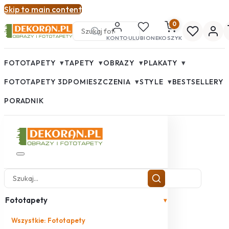
Skip to main content
0
KONTO
ULUBIONE
KOSZYK
▾
▾
▾
▾
FOTOTAPETY
TAPETY
OBRAZY
PLAKATY
▾
▾
FOTOTAPETY 3D
POMIESZCZENIA
STYLE
BESTSELLERY
PORADNIK
Fototapety
▾
Wszystkie: Fototapety