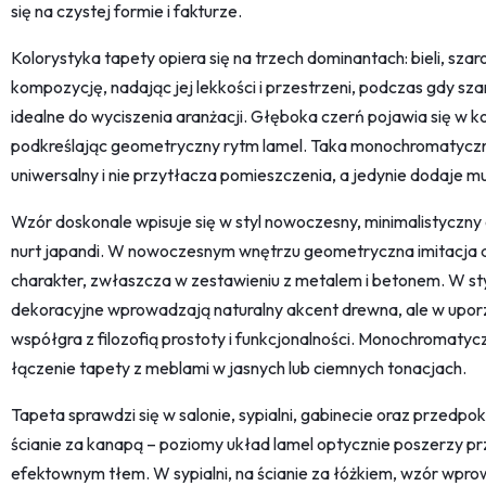
się na czystej formie i fakturze.
Kolorystyka tapety opiera się na trzech dominantach: bieli, szaro
kompozycję, nadając jej lekkości i przestrzeni, podczas gdy sz
idealne do wyciszenia aranżacji. Głęboka czerń pojawia się w kon
podkreślając geometryczny rytm lamel. Taka monochromatyczna
uniwersalny i nie przytłacza pomieszczenia, a jedynie dodaje mu
Wzór doskonale wpisuje się w styl nowoczesny, minimalistyczn
nurt japandi. W nowoczesnym wnętrzu geometryczna imitacja dr
charakter, zwłaszcza w zestawieniu z metalem i betonem. W st
dekoracyjne wprowadzają naturalny akcent drewna, ale w upor
współgra z filozofią prostoty i funkcjonalności. Monochromaty
łączenie tapety z meblami w jasnych lub ciemnych tonacjach.
Tapeta sprawdzi się w salonie, sypialni, gabinecie oraz przedpok
ścianie za kanapą – poziomy układ lamel optycznie poszerzy prz
efektownym tłem. W sypialni, na ścianie za łóżkiem, wzór wpr