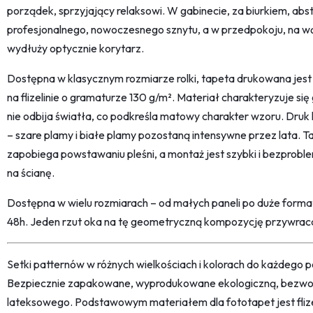
porządek, sprzyjający relaksowi. W gabinecie, za biurkiem, a
profesjonalnego, nowoczesnego sznytu, a w przedpokoju, na wąski
wydłuży optycznie korytarz.
Dostępna w klasycznym rozmiarze rolki, tapeta drukowana jest 
na flizelinie o gramaturze 130 g/m². Materiał charakteryzuje s
nie odbija światła, co podkreśla matowy charakter wzoru. Dru
– szare plamy i białe plamy pozostaną intensywne przez lata. T
zapobiega powstawaniu pleśni, a montaż jest szybki i bezprobl
na ścianę.
Dostępna w wielu rozmiarach – od małych paneli po duże form
48h. Jeden rzut oka na tę geometryczną kompozycję przywrac
Setki patternów w różnych wielkościach i kolorach do każdego po
Bezpiecznie zapakowane, wyprodukowane ekologiczną, bezwon
lateksowego. Podstawowym materiałem dla fototapet jest fliz