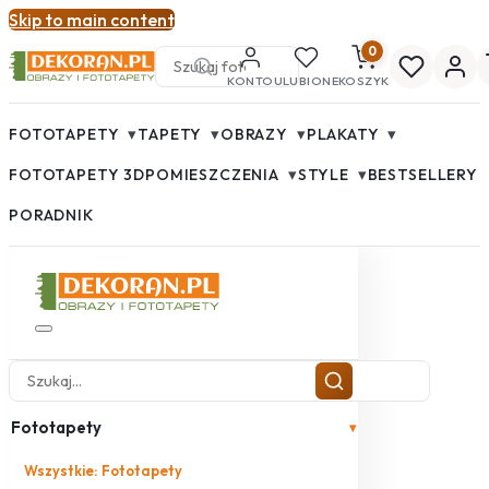
Skip to main content
0
KONTO
ULUBIONE
KOSZYK
▾
▾
▾
▾
FOTOTAPETY
TAPETY
OBRAZY
PLAKATY
▾
▾
FOTOTAPETY 3D
POMIESZCZENIA
STYLE
BESTSELLERY
PORADNIK
Fototapety
▾
Wszystkie: Fototapety