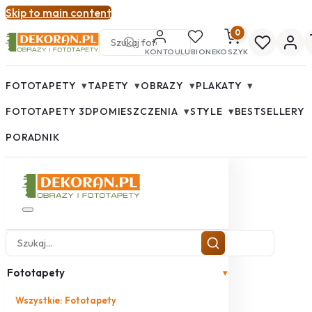
Skip to main content
0
KONTO
ULUBIONE
KOSZYK
▾
▾
▾
▾
FOTOTAPETY
TAPETY
OBRAZY
PLAKATY
▾
▾
FOTOTAPETY 3D
POMIESZCZENIA
STYLE
BESTSELLERY
PORADNIK
Fototapety
▾
Wszystkie: Fototapety