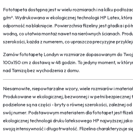
Fototapeta dostępna jest w wielu rozmiarach i na kilku podłożac
g/m². Wydrukowana w ekologicznej technologii HP Latex, która
odporność na blaknięcie. Powierzchnia flizeliny jest gładka i 
wodną, co ułatwia montaż nawet na nierównych ścianach. Produk
szerokości, każda z numerem, co upraszcza precyzyjne przyklej
Zamów fototapetę Londyn w rozmiarze dopasowanym do Twoje
100x150 cm z dostawą w 48 godzin. To jedyny moment, w któr
nad Tamizą bez wychodzenia z domu.
Niesamowite, niepowtarzalne wzory, wiele rozmiarów i materi
Produkowane w ekologicznej, bezwonnej i w pełni bezpiecznej 
podzielone są na części - bryty o równej szerokości, zależnej 
swój numer. Podstawowym materiałem dla fototapet jest flize
ekologicznej technologii druku lateksowego HP najwyższej jako
swoją intensywność i długotrwałość. Flizelina charakteryzuje s