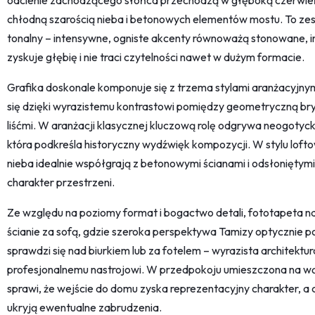
odcienie zachodzącego słońca przechodzą w głęboką czerwień 
chłodną szarością nieba i betonowych elementów mostu. To zes
tonalny – intensywne, ogniste akcenty równoważą stonowane, ind
zyskuje głębię i nie traci czytelności nawet w dużym formacie.
Grafika doskonale komponuje się z trzema stylami aranżacyjn
się dzięki wyrazistemu kontrastowi pomiędzy geometryczną br
liśćmi. W aranżacji klasycznej kluczową rolę odgrywa neogotyck
która podkreśla historyczny wydźwięk kompozycji. W stylu lof
nieba idealnie współgrają z betonowymi ścianami i odsłoniętymi 
charakter przestrzeni.
Ze względu na poziomy format i bogactwo detali, fototapeta naj
ścianie za sofą, gdzie szeroka perspektywa Tamizy optycznie 
sprawdzi się nad biurkiem lub za fotelem – wyrazista architektur
profesjonalnemu nastrojowi. W przedpokoju umieszczona na wąsk
sprawi, że wejście do domu zyska reprezentacyjny charakter, a
ukryją ewentualne zabrudzenia.