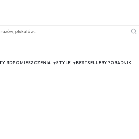
▾
▾
TY 3D
POMIESZCZENIA
STYLE
BESTSELLERY
PORADNIK