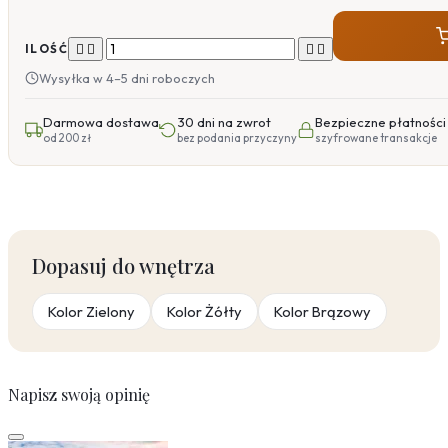




ILOŚĆ
Wysyłka w 4–5 dni roboczych
Darmowa dostawa
30 dni na zwrot
Bezpieczne płatności
od 200 zł
bez podania przyczyny
szyfrowane transakcje
Dopasuj do wnętrza
Kolor Zielony
Kolor Żółty
Kolor Brązowy
Napisz swoją opinię