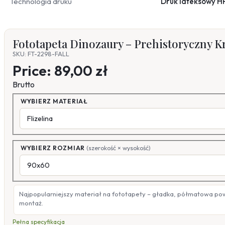
Technologia druku
Druk lateksowy H
Fototapeta Dinozaury – Prehistoryczny K
SKU: FT-2298-FALL
Price:
89,00 zł
Brutto
WYBIERZ MATERIAŁ
WYBIERZ ROZMIAR
(szerokość × wysokość)
Najpopularniejszy materiał na fototapety – gładka, półmatowa po
montaż.
Pełna specyfikacja