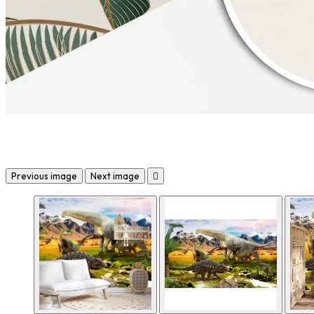
Previous image
Next image
