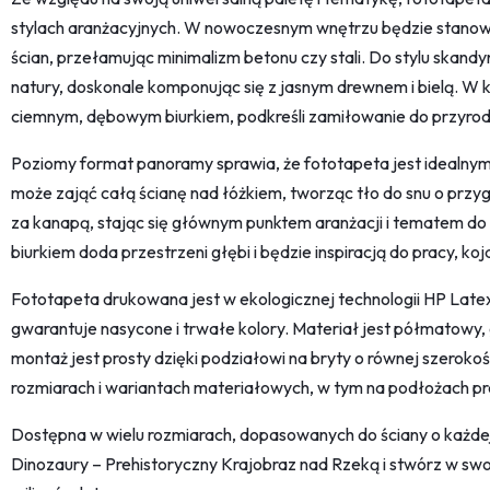
stylach aranżacyjnych. W nowoczesnym wnętrzu będzie stanowić
ścian, przełamując minimalizm betonu czy stali. Do stylu skan
natury, doskonale komponując się z jasnym drewnem i bielą. W 
ciemnym, dębowym biurkiem, podkreśli zamiłowanie do przyrody 
Poziomy format panoramy sprawia, że fototapeta jest idealnym
może zająć całą ścianę nad łóżkiem, tworząc tło do snu o przyg
za kanapą, stając się głównym punktem aranżacji i tematem d
biurkiem doda przestrzeni głębi i będzie inspiracją do pracy, k
Fototapeta drukowana jest w ekologicznej technologii HP Latex 
gwarantuje nasycone i trwałe kolory. Materiał jest półmatowy,
montaż jest prosty dzięki podziałowi na bryty o równej szerokoś
rozmiarach i wariantach materiałowych, w tym na podłożach p
Dostępna w wielu rozmiarach, dopasowanych do ściany o każde
Dinozaury – Prehistoryczny Krajobraz nad Rzeką i stwórz w sw