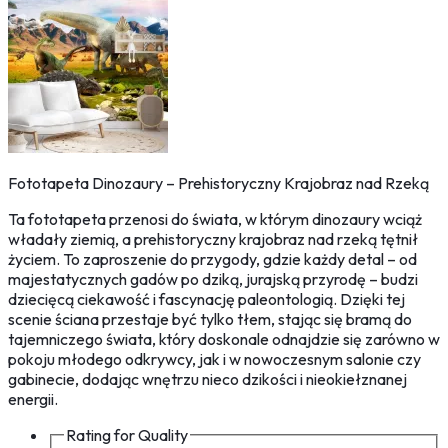
Fototapeta Dinozaury – Prehistoryczny Krajobraz nad Rzeką
Ta fototapeta przenosi do świata, w którym dinozaury wciąż
władały ziemią, a prehistoryczny krajobraz nad rzeką tętnił
życiem. To zaproszenie do przygody, gdzie każdy detal – od
majestatycznych gadów po dziką, jurajską przyrodę – budzi
dziecięcą ciekawość i fascynację paleontologią. Dzięki tej
scenie ściana przestaje być tylko tłem, stając się bramą do
tajemniczego świata, który doskonale odnajdzie się zarówno w
pokoju młodego odkrywcy, jak i w nowoczesnym salonie czy
gabinecie, dodając wnętrzu nieco dzikości i nieokiełznanej
energii.
Rating for
Quality