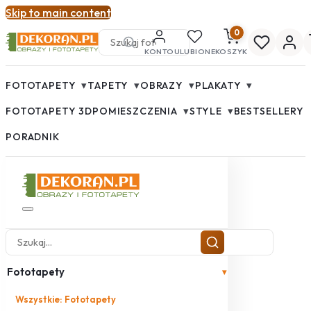
Skip to main content
0
KONTO
ULUBIONE
KOSZYK
▾
▾
▾
▾
FOTOTAPETY
TAPETY
OBRAZY
PLAKATY
▾
▾
FOTOTAPETY 3D
POMIESZCZENIA
STYLE
BESTSELLERY
PORADNIK
Fototapety
▾
Wszystkie: Fototapety