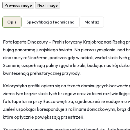
Previous image
Next image
Opis
Specyfikacja techniczna
Montaż
Fototapeta Dinozaury – Prehistoryczny Krajobraz nad Rzeką p
bujną panoramę jurajskiego świata. Na pierwszym planie, nad br
dinozaury roślinożerne, podczas gdy w oddali, wśród skalistych g
Scenerię uzupełniają palmy i gęste krzaki, budując nastrój dzikoś
kwintesencją prehistorycznej przyrody.
Kolorystyka grafiki opiera się na trzech dominujących barwach: gł
ziemistym brązie skalistych brzegów oraz żółcieni rozświetlające
fototapeta nie przytłacza wnętrza, a jednocześnie nadaje mu w
Zieleń uspokaja i koresponduje z roślinami doniczkowymi, brąz d
które optycznie powiększają przestrzeń.
Ze względu na swoją uniwersalną paletę i tematykę, fototapeta