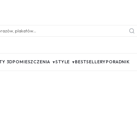
▾
▾
TY 3D
POMIESZCZENIA
STYLE
BESTSELLERY
PORADNIK