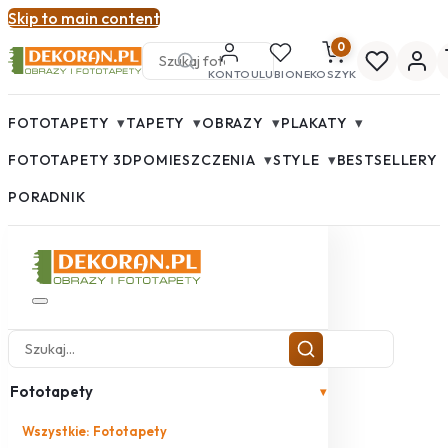
Skip to main content
0
KONTO
ULUBIONE
KOSZYK
▾
▾
▾
▾
FOTOTAPETY
TAPETY
OBRAZY
PLAKATY
▾
▾
FOTOTAPETY 3D
POMIESZCZENIA
STYLE
BESTSELLERY
PORADNIK
Fototapety
▾
Wszystkie: Fototapety