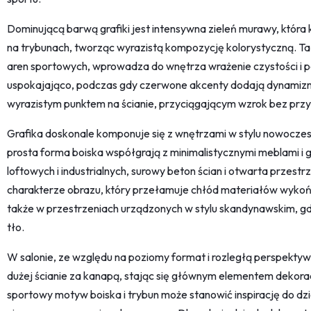
Dominującą barwą grafiki jest intensywna zieleń murawy, która ko
na trybunach, tworząc wyrazistą kompozycję kolorystyczną. T
aren sportowych, wprowadza do wnętrza wrażenie czystości i p
uspokajająco, podczas gdy czerwone akcenty dodają dynamizmu,
wyrazistym punktem na ścianie, przyciągającym wzrok bez przy
Grafika doskonale komponuje się z wnętrzami w stylu nowoczes
prosta forma boiska współgrają z minimalistycznymi meblami i
loftowych i industrialnych, surowy beton ścian i otwarta przes
charakterze obrazu, który przełamuje chłód materiałów wykoń
także w przestrzeniach urządzonych w stylu skandynawskim, gdz
tło.
W salonie, ze względu na poziomy format i rozległą perspektywę
dużej ścianie za kanapą, stając się głównym elementem dekora
sportowy motyw boiska i trybun może stanowić inspirację do dz