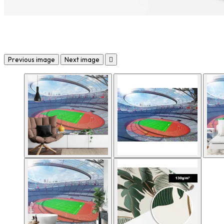
Previous image
Next image
