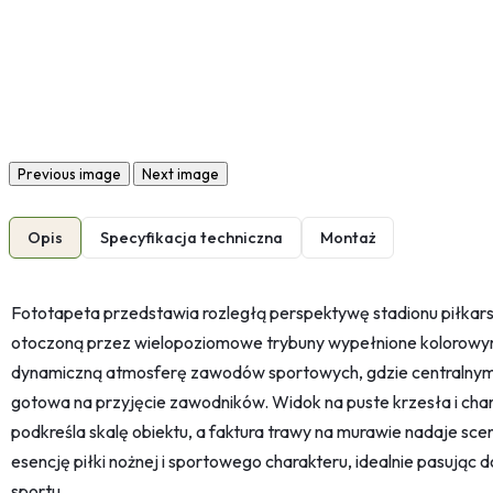
Previous image
Next image
Opis
Specyfikacja techniczna
Montaż
Fototapeta przedstawia rozległą perspektywę stadionu piłkar
otoczoną przez wielopoziomowe trybuny wypełnione kolorowymi
dynamiczną atmosferę zawodów sportowych, gdzie centralnym p
gotowa na przyjęcie zawodników. Widok na puste krzesła i char
podkreśla skalę obiektu, a faktura trawy na murawie nadaje scen
esencję piłki nożnej i sportowego charakteru, idealnie pasując do
sportu.