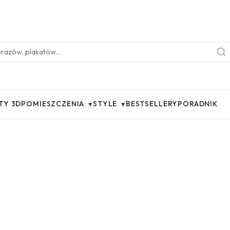
▾
▾
TY 3D
POMIESZCZENIA
STYLE
BESTSELLERY
PORADNIK