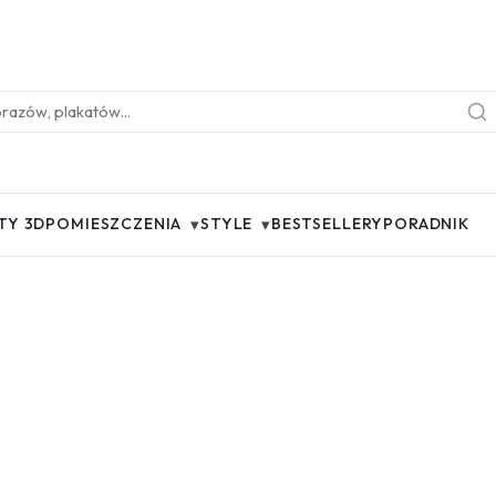
▾
▾
TY 3D
POMIESZCZENIA
STYLE
BESTSELLERY
PORADNIK