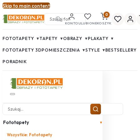
Skip to main content
0
KONTO
ULUBIONE
KOSZYK
▾
▾
▾
▾
FOTOTAPETY
TAPETY
OBRAZY
PLAKATY
▾
▾
FOTOTAPETY 3D
POMIESZCZENIA
STYLE
BESTSELLERY
PORADNIK
Fototapety
▾
Wszystkie: Fototapety