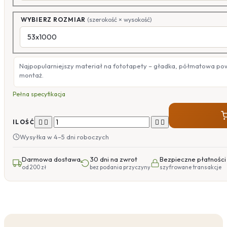
WYBIERZ ROZMIAR
(szerokość × wysokość)
Najpopularniejszy materiał na fototapety – gładka, półmatowa po
montaż.
Pełna specyfikacja




ILOŚĆ
Wysyłka w 4–5 dni roboczych
Darmowa dostawa
30 dni na zwrot
Bezpieczne płatności
od 200 zł
bez podania przyczyny
szyfrowane transakcje