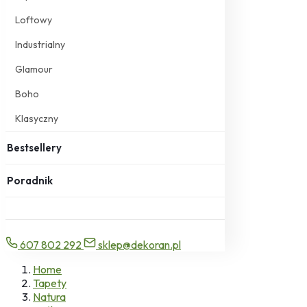
Loftowy
Industrialny
Glamour
Boho
Klasyczny
Bestsellery
Poradnik
607 802 292
sklep@dekoran.pl
Home
Tapety
Natura