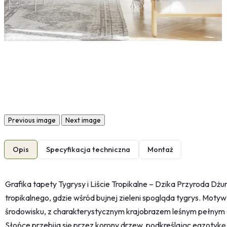
Previous image
Next image
Opis
Specyfikacja techniczna
Montaż
Grafika tapety Tygrysy i Liście Tropikalne – Dzika Przyroda Dżu
tropikalnego, gdzie wśród bujnej zieleni spogląda tygrys. Motyw
środowisku, z charakterystycznym krajobrazem leśnym pełnym eg
Słońce przebija się przez korony drzew, podkreślając egzotykę 