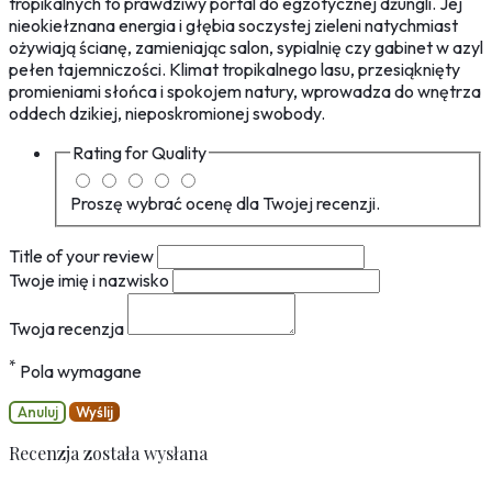
tropikalnych to prawdziwy portal do egzotycznej dżungli. Jej
nieokiełznana energia i głębia soczystej zieleni natychmiast
ożywiają ścianę, zamieniając salon, sypialnię czy gabinet w azyl
pełen tajemniczości. Klimat tropikalnego lasu, przesiąknięty
promieniami słońca i spokojem natury, wprowadza do wnętrza
oddech dzikiej, nieposkromionej swobody.
Rating for
Quality
Proszę wybrać ocenę dla Twojej recenzji.
Title of your review
Twoje imię i nazwisko
Twoja recenzja
*
Pola wymagane
Anuluj
Wyślij
Recenzja została wysłana