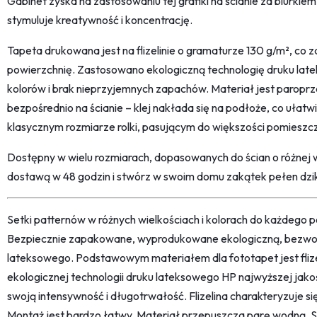
Gabinet zyska na zastosowaniu tej grafiki na ścianie za biurki
stymuluje kreatywność i koncentrację.
Tapeta drukowana jest na flizelinie o gramaturze 130 g/m², co
powierzchnię. Zastosowano ekologiczną technologię druku lat
kolorów i brak nieprzyjemnych zapachów. Materiał jest paropr
bezpośrednio na ścianie – klej nakłada się na podłoże, co ułatw
klasycznym rozmiarze rolki, pasującym do większości pomieszc
Dostępny w wielu rozmiarach, dopasowanych do ścian o różnej 
dostawą w 48 godzin i stwórz w swoim domu zakątek pełen dzik
Setki patternów w różnych wielkościach i kolorach do każdego po
Bezpiecznie zapakowane, wyprodukowane ekologiczną, bezwon
lateksowego. Podstawowym materiałem dla fototapet jest fliz
ekologicznej technologii druku lateksowego HP najwyższej jako
swoją intensywność i długotrwałość. Flizelina charakteryzuje s
Montaż jest bardzo łatwy. Materiał przepuszcza parę wodną. 