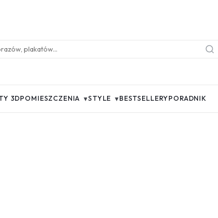
▾
▾
TY 3D
POMIESZCZENIA
STYLE
BESTSELLERY
PORADNIK