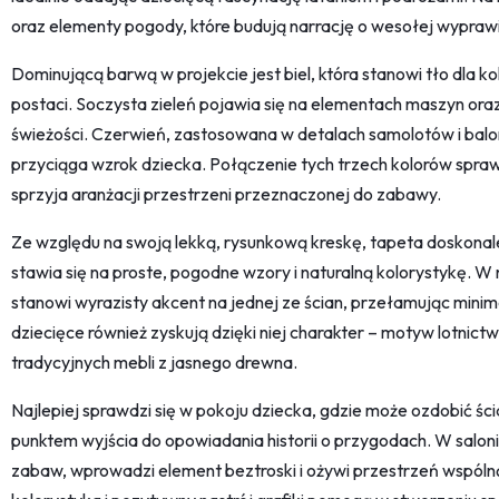
oraz elementy pogody, które budują narrację o wesołej wypraw
Dominującą barwą w projekcie jest biel, która stanowi tło dla k
postaci. Soczysta zieleń pojawia się na elementach maszyn ora
świeżości. Czerwień, zastosowana w detalach samolotów i bal
przyciąga wzrok dziecka. Połączenie tych trzech kolorów sprawi
sprzyja aranżacji przestrzeni przeznaczonej do zabawy.
Ze względu na swoją lekką, rysunkową kreskę, tapeta doskonale
stawia się na proste, pogodne wzory i naturalną kolorystykę.
stanowi wyrazisty akcent na jednej ze ścian, przełamując minim
dziecięce również zyskują dzięki niej charakter – motyw lotnictwa
tradycyjnych mebli z jasnego drewna.
Najlepiej sprawdzi się w pokoju dziecka, gdzie może ozdobić ści
punktem wyjścia do opowiadania historii o przygodach. W salonie
zabaw, wprowadzi element beztroski i ożywi przestrzeń wspólną