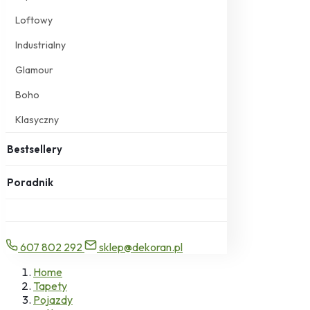
Loftowy
Industrialny
Glamour
Boho
Klasyczny
Bestsellery
Poradnik
607 802 292
sklep@dekoran.pl
Home
Tapety
Pojazdy