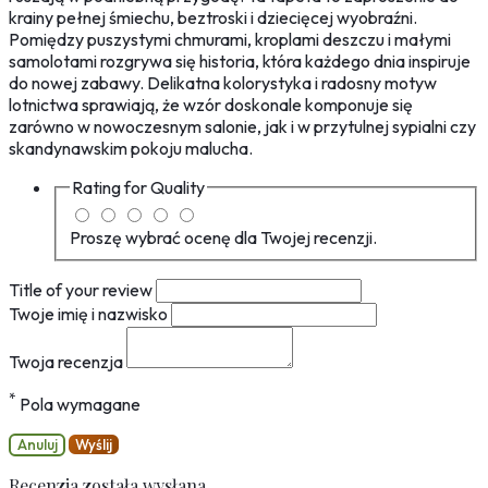
krainy pełnej śmiechu, beztroski i dziecięcej wyobraźni.
Pomiędzy puszystymi chmurami, kroplami deszczu i małymi
samolotami rozgrywa się historia, która każdego dnia inspiruje
do nowej zabawy. Delikatna kolorystyka i radosny motyw
lotnictwa sprawiają, że wzór doskonale komponuje się
zarówno w nowoczesnym salonie, jak i w przytulnej sypialni czy
skandynawskim pokoju malucha.
Rating for
Quality
Proszę wybrać ocenę dla Twojej recenzji.
Title of your review
Twoje imię i nazwisko
Twoja recenzja
*
Pola wymagane
Anuluj
Wyślij
Recenzja została wysłana