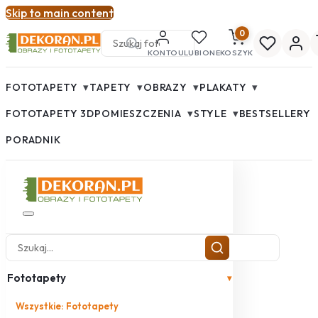
Skip to main content
0
KONTO
ULUBIONE
KOSZYK
▾
▾
▾
▾
FOTOTAPETY
TAPETY
OBRAZY
PLAKATY
▾
▾
FOTOTAPETY 3D
POMIESZCZENIA
STYLE
BESTSELLERY
PORADNIK
Fototapety
▾
Wszystkie: Fototapety