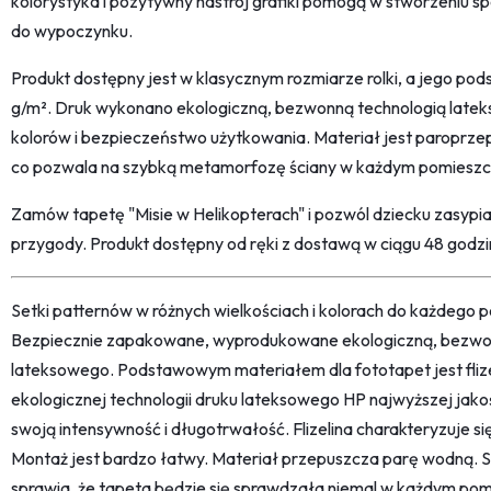
kolorystyka i pozytywny nastrój grafiki pomogą w stworzeniu sp
do wypoczynku.
Produkt dostępny jest w klasycznym rozmiarze rolki, a jego pods
g/m². Druk wykonano ekologiczną, bezwonną technologią latek
kolorów i bezpieczeństwo użytkowania. Materiał jest paroprzep
co pozwala na szybką metamorfozę ściany w każdym pomieszc
Zamów tapetę "Misie w Helikopterach" i pozwól dziecku zasypiać
przygody. Produkt dostępny od ręki z dostawą w ciągu 48 godzi
Setki patternów w różnych wielkościach i kolorach do każdego po
Bezpiecznie zapakowane, wyprodukowane ekologiczną, bezwon
lateksowego. Podstawowym materiałem dla fototapet jest fliz
ekologicznej technologii druku lateksowego HP najwyższej jako
swoją intensywność i długotrwałość. Flizelina charakteryzuje s
Montaż jest bardzo łatwy. Materiał przepuszcza parę wodną. 
sprawia, że tapeta będzie się sprawdzała niemal w każdym pom