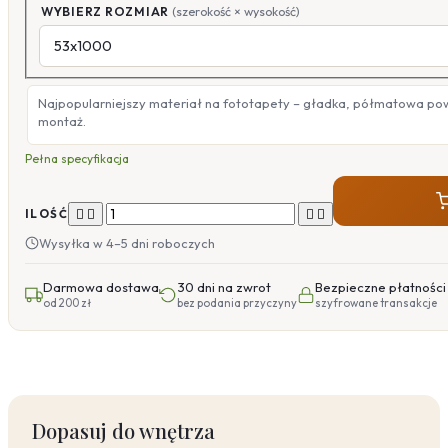
WYBIERZ ROZMIAR
(szerokość × wysokość)
Najpopularniejszy materiał na fototapety – gładka, półmatowa po
montaż.
Pełna specyfikacja




ILOŚĆ
Wysyłka w 4–5 dni roboczych
Darmowa dostawa
30 dni na zwrot
Bezpieczne płatności
od 200 zł
bez podania przyczyny
szyfrowane transakcje
Dopasuj do wnętrza