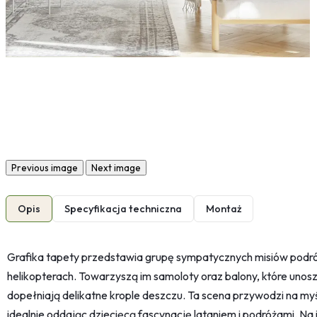
Previous image
Next image
Opis
Specyfikacja techniczna
Montaż
Grafika tapety przedstawia grupę sympatycznych misiów pod
helikopterach. Towarzyszą im samoloty oraz balony, które unoszą
dopełniają delikatne krople deszczu. Ta scena przywodzi na my
idealnie oddając dziecięcą fascynację lataniem i podróżami. Na i