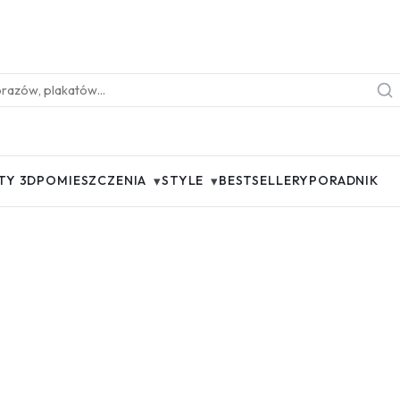
▾
▾
TY 3D
POMIESZCZENIA
STYLE
BESTSELLERY
PORADNIK