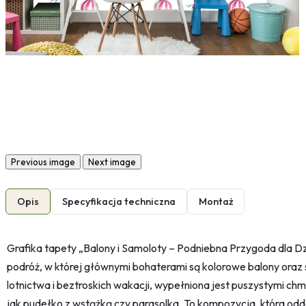
Previous image
Next image
Opis
Specyfikacja techniczna
Montaż
Grafika tapety „Balony i Samoloty – Podniebna Przygoda dla Dz
podróż, w której głównymi bohaterami są kolorowe balony oraz
lotnictwa i beztroskich wakacji, wypełniona jest puszystymi chm
jak pudełko z wstążką czy parasolka. To kompozycja, która odda