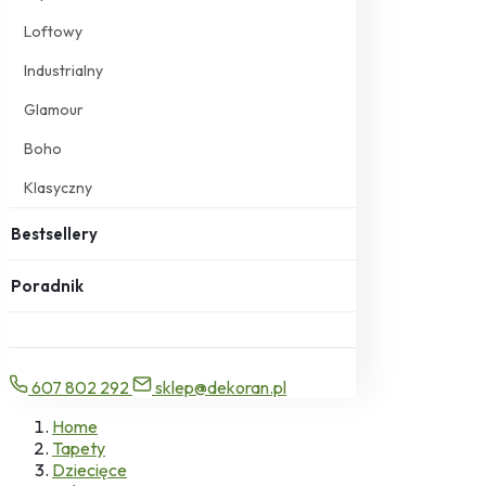
Loftowy
Industrialny
Glamour
Boho
Klasyczny
Bestsellery
Poradnik
607 802 292
sklep@dekoran.pl
Home
Tapety
Dziecięce