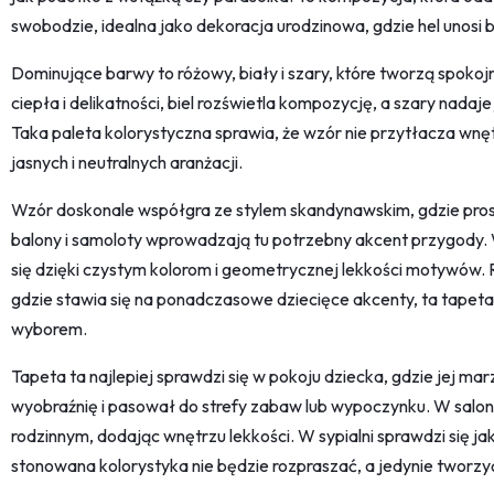
swobodzie, idealna jako dekoracja urodzinowa, gdzie hel unosi 
Dominujące barwy to różowy, biały i szary, które tworzą spoko
ciepła i delikatności, biel rozświetla kompozycję, a szary nadaj
Taka paleta kolorystyczna sprawia, że wzór nie przytłacza wnętr
jasnych i neutralnych aranżacji.
Wzór doskonale współgra ze stylem skandynawskim, gdzie prost
balony i samoloty wprowadzają tu potrzebny akcent przygody
się dzięki czystym kolorom i geometrycznej lekkości motywów.
gdzie stawia się na ponadczasowe dziecięce akcenty, ta tapet
wyborem.
Tapeta ta najlepiej sprawdzi się w pokoju dziecka, gdzie jej m
wyobraźnię i pasował do strefy zabaw lub wypoczynku. W salon
rodzinnym, dodając wnętrzu lekkości. W sypialni sprawdzi się ja
stonowana kolorystyka nie będzie rozpraszać, a jedynie tworzy