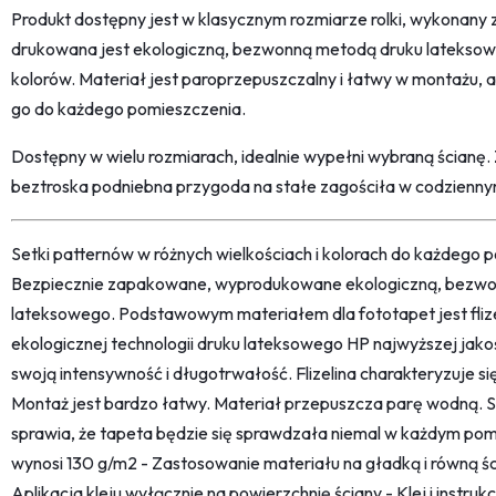
Produkt dostępny jest w klasycznym rozmiarze rolki, wykonany z 
drukowana jest ekologiczną, bezwonną metodą druku lateksow
kolorów. Materiał jest paroprzepuszczalny i łatwy w montażu,
go do każdego pomieszczenia.
Dostępny w wielu rozmiarach, idealnie wypełni wybraną ścianę.
beztroska podniebna przygoda na stałe zagościła w codzienny
Setki patternów w różnych wielkościach i kolorach do każdego po
Bezpiecznie zapakowane, wyprodukowane ekologiczną, bezwon
lateksowego. Podstawowym materiałem dla fototapet jest fliz
ekologicznej technologii druku lateksowego HP najwyższej jako
swoją intensywność i długotrwałość. Flizelina charakteryzuje s
Montaż jest bardzo łatwy. Materiał przepuszcza parę wodną. 
sprawia, że tapeta będzie się sprawdzała niemal w każdym pom
wynosi 130 g/m2 - Zastosowanie materiału na gładką i równą śc
Aplikacja kleju wyłącznie na powierzchnię ściany - Klej i instru