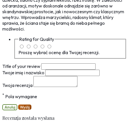
dziecka, salonu czy sypialni lekkość i beztroskę. W zależności
od aranżacji, motyw doskonale odnajdzie się zarówno w
skandynawskiej prostocie, jak i nowoczesnym czy klasycznym
wnętrzu. Wprowadza marzycielski, radosny klimat, który
sprawia, że ściana staje się bramą do nieba pełnego
możliwości.
Rating for
Quality
Proszę wybrać ocenę dla Twojej recenzji.
Title of your review
Twoje imię i nazwisko
Twoja recenzja
*
Pola wymagane
Anuluj
Wyślij
Recenzja została wysłana