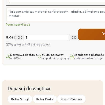
Najpopularniejszy materiał na fototapety – gładka, półmatowa po
montaż.
Pełna specyfikacja




ILOŚĆ
Wysyłka w 4–5 dni roboczych
Darmowa dostawa
30 dni na zwrot
Bezpieczne płatności
od 200 zł
bez podania przyczyny
szyfrowane transakcje
Dopasuj do wnętrza
Kolor Szary
Kolor Biały
Kolor Różowy