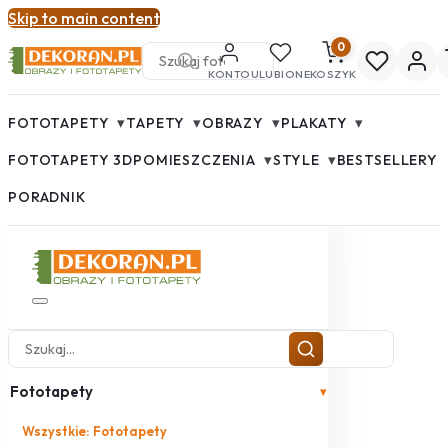
Skip to main content
0
KONTO
ULUBIONE
KOSZYK
▾
▾
▾
▾
FOTOTAPETY
TAPETY
OBRAZY
PLAKATY
▾
▾
FOTOTAPETY 3D
POMIESZCZENIA
STYLE
BESTSELLERY
PORADNIK
Fototapety
▾
Wszystkie: Fototapety