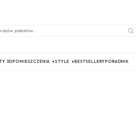
▾
▾
TY 3D
POMIESZCZENIA
STYLE
BESTSELLERY
PORADNIK