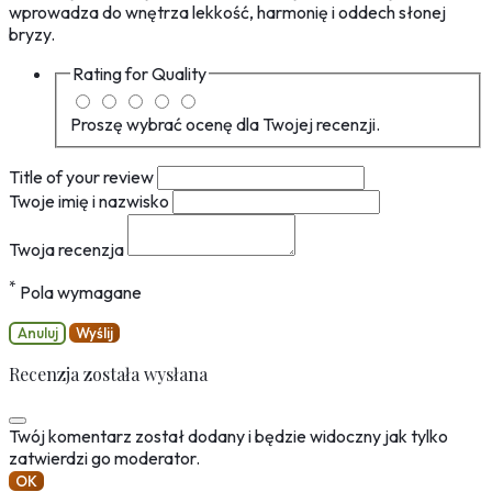
wprowadza do wnętrza lekkość, harmonię i oddech słonej
bryzy.
Rating for
Quality
Proszę wybrać ocenę dla Twojej recenzji.
Title of your review
Twoje imię i nazwisko
Twoja recenzja
*
Pola wymagane
Anuluj
Wyślij
Recenzja została wysłana
Twój komentarz został dodany i będzie widoczny jak tylko
zatwierdzi go moderator.
OK