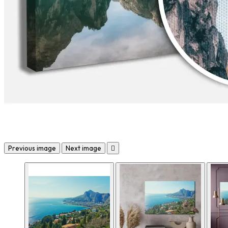
Previous image
Next image
