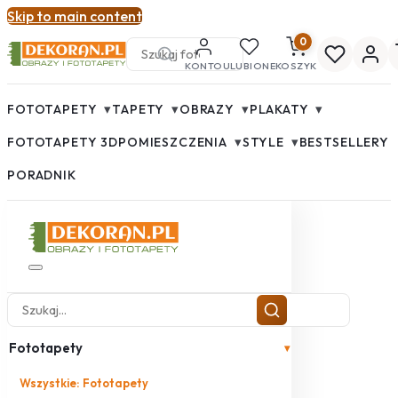
Skip to main content
0
KONTO
ULUBIONE
KOSZYK
▾
▾
▾
▾
FOTOTAPETY
TAPETY
OBRAZY
PLAKATY
▾
▾
FOTOTAPETY 3D
POMIESZCZENIA
STYLE
BESTSELLERY
PORADNIK
Fototapety
▾
Wszystkie: Fototapety