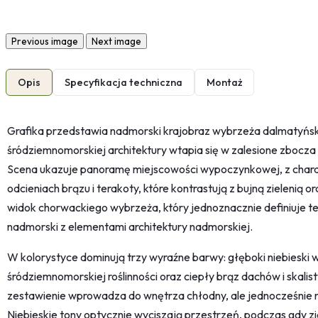
Previous image
Next image
Opis
Specyfikacja techniczna
Montaż
Grafika przedstawia nadmorski krajobraz wybrzeża dalmatyńs
śródziemnomorskiej architektury wtapia się w zalesione zbocz
Scena ukazuje panoramę miejscowości wypoczynkowej, z char
odcieniach brązu i terakoty, które kontrastują z bujną zielenią
widok chorwackiego wybrzeża, który jednoznacznie definiuje t
nadmorski z elementami architektury nadmorskiej.
W kolorystyce dominują trzy wyraźne barwy: głęboki niebieski w
śródziemnomorskiej roślinności oraz ciepły brąz dachów i skali
zestawienie wprowadza do wnętrza chłodny, ale jednocześnie n
Niebieskie tony optycznie wyciszają przestrzeń, podczas gdy zie