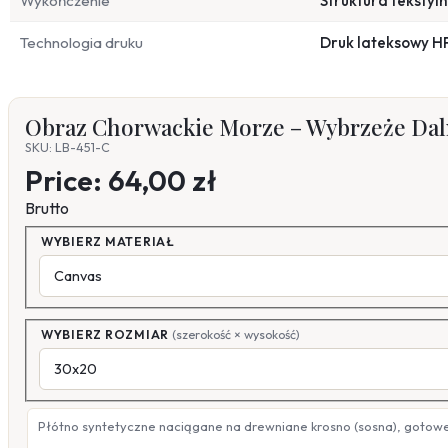
Wykończenie
Struktura tekstyl
Technologia druku
Druk lateksowy H
Obraz Chorwackie Morze – Wybrzeże Dalm
SKU: LB-451-C
Price:
64,00 zł
Brutto
WYBIERZ MATERIAŁ
WYBIERZ ROZMIAR
(szerokość × wysokość)
Płótno syntetyczne naciągane na drewniane krosno (sosna), gotow