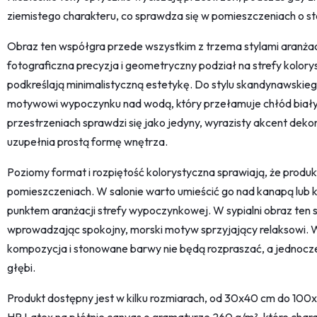
ziemistego charakteru, co sprawdza się w pomieszczeniach o st
Obraz ten współgra przede wszystkim z trzema stylami aranż
fotograficzna precyzja i geometryczny podział na strefy kolor
podkreślają minimalistyczną estetykę. Do stylu skandynawskiego 
motywowi wypoczynku nad wodą, który przełamuje chłód białyc
przestrzeniach sprawdzi się jako jedyny, wyrazisty akcent dekora
uzupełnia prostą formę wnętrza.
Poziomy format i rozpiętość kolorystyczna sprawiają, że produkt
pomieszczeniach. W salonie warto umieścić go nad kanapą lub k
punktem aranżacji strefy wypoczynkowej. W sypialni obraz ten
wprowadzając spokojny, morski motyw sprzyjający relaksowi. W
kompozycja i stonowane barwy nie będą rozpraszać, a jednocze
głębi.
Produkt dostępny jest w kilku rozmiarach, od 30x40 cm do 100