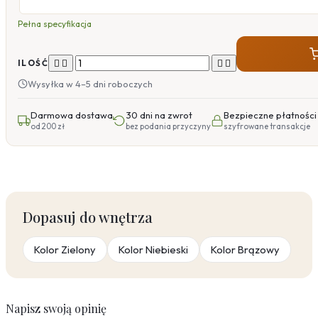
Pełna specyfikacja




ILOŚĆ
Wysyłka w 4–5 dni roboczych
Darmowa dostawa
30 dni na zwrot
Bezpieczne płatności
od 200 zł
bez podania przyczyny
szyfrowane transakcje
Dopasuj do wnętrza
Kolor Zielony
Kolor Niebieski
Kolor Brązowy
Napisz swoją opinię