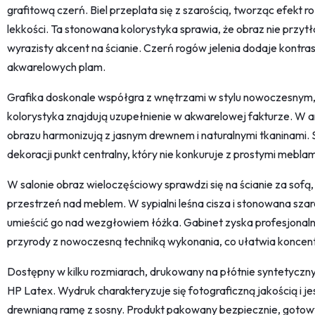
grafitową czerń. Biel przeplata się z szarością, tworząc efekt 
lekkości. Ta stonowana kolorystyka sprawia, że obraz nie przyt
wyrazisty akcent na ścianie. Czerń rogów jelenia dodaje kontr
akwarelowych plam.
Grafika doskonale współgra z wnętrzami w stylu nowoczesnym,
kolorystyka znajdują uzupełnienie w akwarelowej fakturze. W ar
obrazu harmonizują z jasnym drewnem i naturalnymi tkaninami. St
dekoracji punkt centralny, który nie konkuruje z prostymi meblam
W salonie obraz wieloczęściowy sprawdzi się na ścianie za sofą
przestrzeń nad meblem. W sypialni leśna cisza i stonowana szar
umieścić go nad wezgłowiem łóżka. Gabinet zyska profesjonaln
przyrody z nowoczesną techniką wykonania, co ułatwia koncentr
Dostępny w kilku rozmiarach, drukowany na płótnie syntetyczn
HP Latex. Wydruk charakteryzuje się fotograficzną jakością i j
drewnianą ramę z sosny. Produkt pakowany bezpiecznie, gotowy