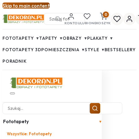
Skip to main content
0
KONTO
ULUBIONE
KOSZYK
▾
▾
▾
▾
FOTOTAPETY
TAPETY
OBRAZY
PLAKATY
▾
▾
FOTOTAPETY 3D
POMIESZCZENIA
STYLE
BESTSELLERY
PORADNIK
Fototapety
▾
Wszystkie: Fototapety