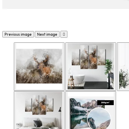
Previous image
Next image
