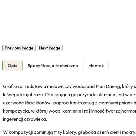
Previous image
Next image
Opis
Specyfikacja techniczna
Montaż
Grafika przedstawia malowniczy wodospad Man Daeng, który s
leśnego krajobrazu. Otaczająca go przyroda ukazana jest w pełn
czerwone liście klonów i paproci kontrastują z ciemnymi pniami
kompozycja, w której woda, kamienie i roślinność tworzą harm
ingerencji człowieka.
W kompozycji dominują trzy kolory: głęboka czerń cieni i mokryc