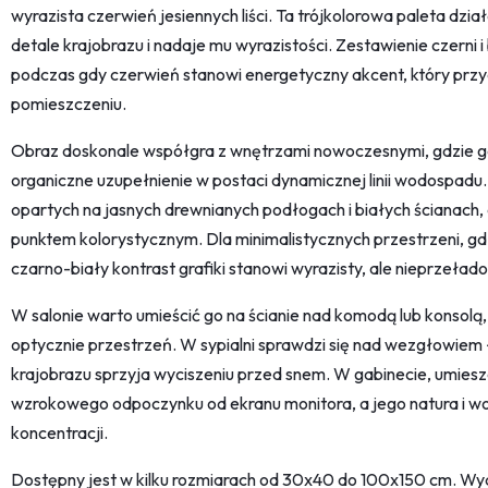
wyrazista czerwień jesiennych liści. Ta trójkolorowa paleta dzia
detale krajobrazu i nadaje mu wyrazistości. Zestawienie czerni i 
podczas gdy czerwień stanowi energetyczny akcent, który przy
pomieszczeniu.
Obraz doskonale współgra z wnętrzami nowoczesnymi, gdzie g
organiczne uzupełnienie w postaci dynamicznej linii wodospad
opartych na jasnych drewnianych podłogach i białych ścianach, 
punktem kolorystycznym. Dla minimalistycznych przestrzeni, g
czarno-biały kontrast grafiki stanowi wyrazisty, ale nieprzeł
W salonie warto umieścić go na ścianie nad komodą lub konsolą
optycznie przestrzeń. W sypialni sprawdzi się nad wezgłowiem
krajobrazu sprzyja wyciszeniu przed snem. W gabinecie, umies
wzrokowego odpoczynku od ekranu monitora, a jego natura i w
koncentracji.
Dostępny jest w kilku rozmiarach od 30x40 do 100x150 cm. Wy