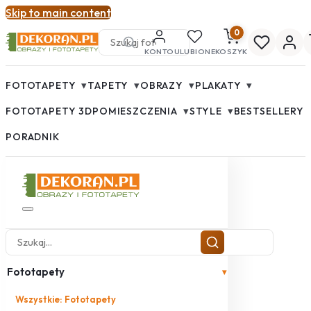
Skip to main content
0
KONTO
ULUBIONE
KOSZYK
▾
▾
▾
▾
FOTOTAPETY
TAPETY
OBRAZY
PLAKATY
▾
▾
FOTOTAPETY 3D
POMIESZCZENIA
STYLE
BESTSELLERY
PORADNIK
Fototapety
▾
Wszystkie: Fototapety