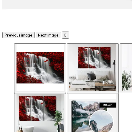
Previous image
Next image
