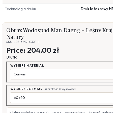
Technologia druku
Druk lateksowy H
Obraz Wodospad Man Daeng – Leśny Kraj
Natury
SKU: LBS-3297-C3X1-1
Price:
204,00 zł
Brutto
WYBIERZ MATERIAŁ
WYBIERZ ROZMIAR
(szerokość × wysokość)
Płótno syntetyczne naciągane na drewniane krosno (sosna), gotow