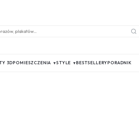
▾
▾
TY 3D
POMIESZCZENIA
STYLE
BESTSELLERY
PORADNIK