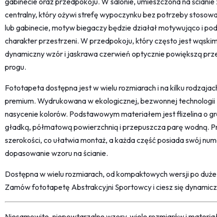
gabinecie oraz przedpokoju. W salonie, umieszczona na ściani
centralny, który ożywi strefę wypoczynku bez potrzeby stosow
lub gabinecie, motyw biegaczy będzie działał motywująco i po
charakter przestrzeni. W przedpokoju, który często jest wąsk
dynamiczny wzór i jaskrawa czerwień optycznie powiększą przest
progu.
Fototapeta dostępna jest w wielu rozmiarach i na kilku rodzaj
premium. Wydrukowana w ekologicznej, bezwonnej technologii 
nasycenie kolorów. Podstawowym materiałem jest flizelina o gr
gładką, półmatową powierzchnią i przepuszcza parę wodną. Pro
szerokości, co ułatwia montaż, a każda część posiada swój num
dopasowanie wzoru na ścianie.
Dostępna w wielu rozmiarach, od kompaktowych wersji po duże
Zamów fototapetę Abstrakcyjni Sportowcy i ciesz się dynami
Niesamowite, niepowtarzalne wzory, wiele rozmiarów i materi