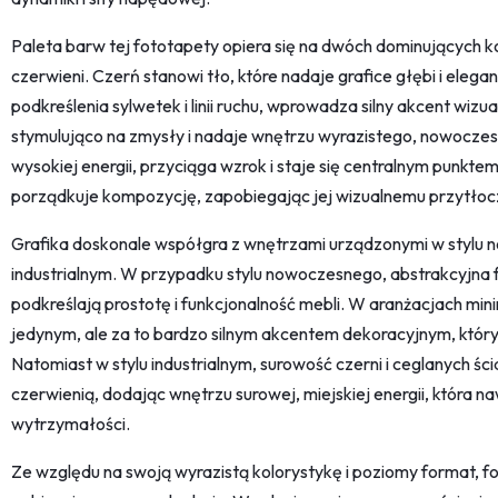
Paleta barw tej fototapety opiera się na dwóch dominujących kol
czerwieni. Czerń stanowi tło, które nadaje grafice głębi i elega
podkreślenia sylwetek i linii ruchu, wprowadza silny akcent wizu
stymulująco na zmysły i nadaje wnętrzu wyrazistego, nowoczes
wysokiej energii, przyciąga wzrok i staje się centralnym punkte
porządkuje kompozycję, zapobiegając jej wizualnemu przytłoc
Grafika doskonale współgra z wnętrzami urządzonymi w stylu 
industrialnym. W przypadku stylu nowoczesnego, abstrakcyjna f
podkreślają prostotę i funkcjonalność mebli. W aranżacjach mini
jedynym, ale za to bardzo silnym akcentem dekoracyjnym, któ
Natomiast w stylu industrialnym, surowość czerni i ceglanych śc
czerwienią, dodając wnętrzu surowej, miejskiej energii, która na
wytrzymałości.
Ze względu na swoją wyrazistą kolorystykę i poziomy format, fot