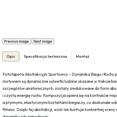
Previous image
Next image
Opis
Specyfikacja techniczna
Montaż
Fototapeta Abstrakcyjni Sportowcy – Dynamika Biegu i Ruchu p
motywem są dynamiczne sylwetki ludzkie ukazane w trakcie bi
szczegółów anatomicznych, zostały zredukowane do form abstr
i czystą energię ruchu. Kompozycja opiera się na kontraście mię
a płynnymi, elastycznymi kształtami biegaczy, co doskonale od
fitness. Dzięki tej abstrakcji, wzór nie ilustruje konkretnej scen
dynamiki i siły napędowej.