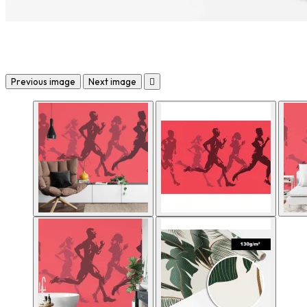
Previous image
Next image
