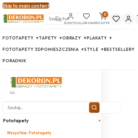
Skip to main content
0
KONTO
ULUBIONE
KOSZYK
▾
▾
▾
▾
FOTOTAPETY
TAPETY
OBRAZY
PLAKATY
▾
▾
FOTOTAPETY 3D
POMIESZCZENIA
STYLE
BESTSELLERY
PORADNIK
Fototapety
▾
Wszystkie: Fototapety