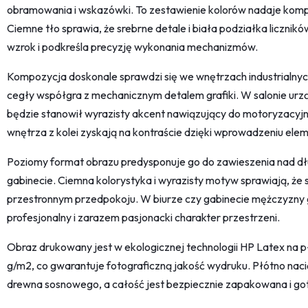
obramowania i wskazówki. To zestawienie kolorów nadaje kompo
Ciemne tło sprawia, że srebrne detale i biała podziałka licznikó
wzrok i podkreśla precyzję wykonania mechanizmów.
Kompozycja doskonale sprawdzi się we wnętrzach industrialnych
cegły współgra z mechanicznym detalem grafiki. W salonie ur
będzie stanowił wyrazisty akcent nawiązujący do motoryzacyjne
wnętrza z kolei zyskają na kontraście dzięki wprowadzeniu elem
Poziomy format obrazu predysponuje go do zawieszenia nad dłu
gabinecie. Ciemna kolorystyka i wyrazisty motyw sprawiają, że s
przestronnym przedpokoju. W biurze czy gabinecie mężczyzny gr
profesjonalny i zarazem pasjonacki charakter przestrzeni.
Obraz drukowany jest w ekologicznej technologii HP Latex na 
g/m2, co gwarantuje fotograficzną jakość wydruku. Płótno nac
drewna sosnowego, a całość jest bezpiecznie zapakowana i got