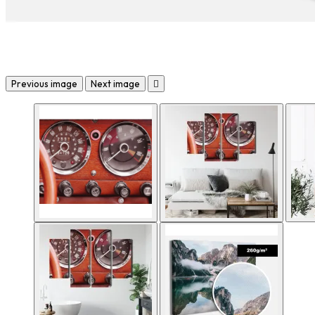
Previous image
Next image
