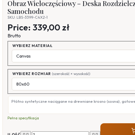
Obraz Wieloczęściowy – Deska Rozdzielcza
Samochodu
SKU: LBS-3399-C4X2-1
Price:
339,00 zł
Brutto
WYBIERZ MATERIAŁ
WYBIERZ ROZMIAR
(szerokość × wysokość)
Płótno syntetyczne naciągane na drewniane krosno (sosna), gotow
Pełna specyfikacja




ILOŚĆ