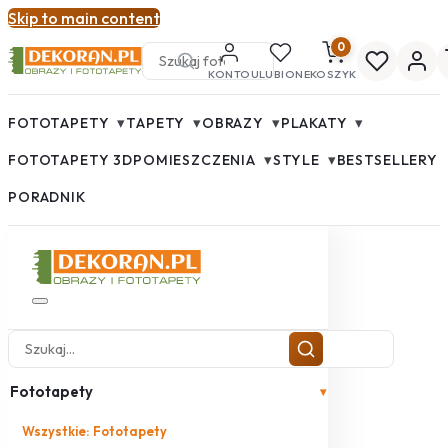
Skip to main content
0
KONTO
ULUBIONE
KOSZYK
▾
▾
▾
▾
FOTOTAPETY
TAPETY
OBRAZY
PLAKATY
▾
▾
FOTOTAPETY 3D
POMIESZCZENIA
STYLE
BESTSELLERY
PORADNIK
Fototapety
▾
Wszystkie: Fototapety