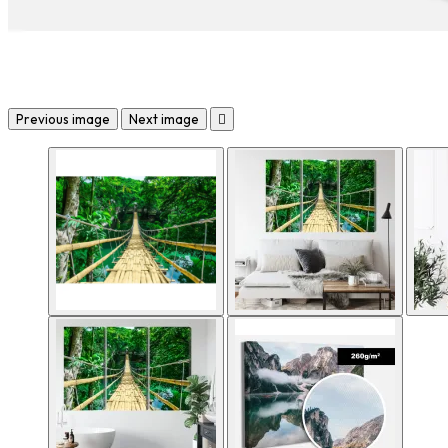
Previous image
Next image
