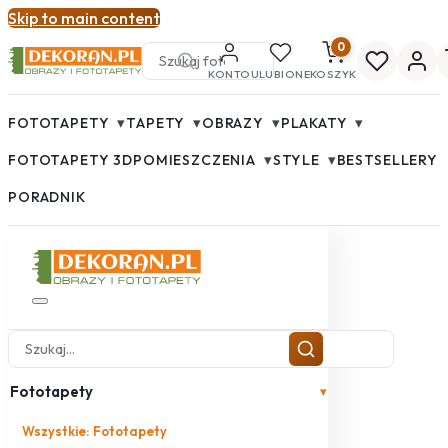
Skip to main content
0
KONTO
ULUBIONE
KOSZYK
▾
▾
▾
▾
FOTOTAPETY
TAPETY
OBRAZY
PLAKATY
▾
▾
FOTOTAPETY 3D
POMIESZCZENIA
STYLE
BESTSELLERY
PORADNIK
Fototapety
▾
Wszystkie: Fototapety