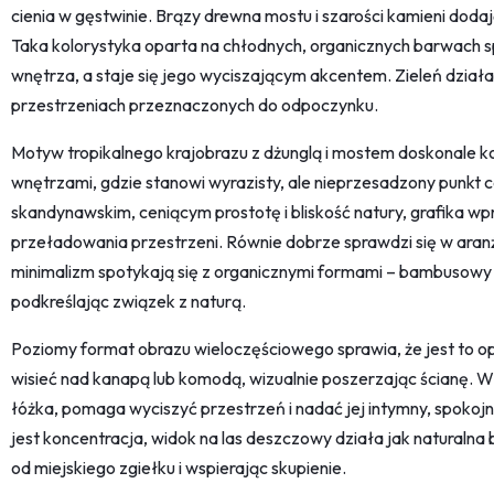
cienia w gęstwinie. Brązy drewna mostu i szarości kamieni doda
Taka kolorystyka oparta na chłodnych, organicznych barwach sp
wnętrza, a staje się jego wyciszającym akcentem. Zieleń działa
przestrzeniach przeznaczonych do odpoczynku.
Motyw tropikalnego krajobrazu z dżunglą i mostem doskonale 
wnętrzami, gdzie stanowi wyrazisty, ale nieprzesadzony punkt ce
skandynawskim, ceniącym prostotę i bliskość natury, grafika 
przeładowania przestrzeni. Równie dobrze sprawdzi się w aranż
minimalizm spotykają się z organicznymi formami – bambusowy m
podkreślając związek z naturą.
Poziomy format obrazu wieloczęściowego sprawia, że jest to o
wisieć nad kanapą lub komodą, wizualnie poszerzając ścianę. 
łóżka, pomaga wyciszyć przestrzeń i nadać jej intymny, spokojn
jest koncentracja, widok na las deszczowy działa jak naturalna
od miejskiego zgiełku i wspierając skupienie.