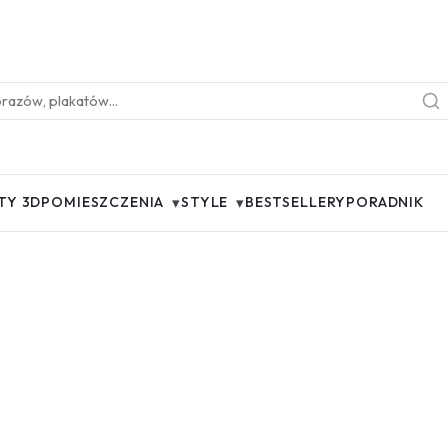
▾
▾
TY 3D
POMIESZCZENIA
STYLE
BESTSELLERY
PORADNIK