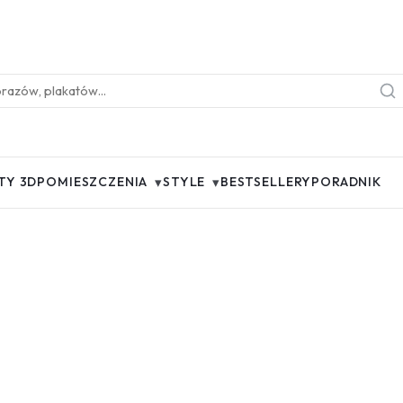
▾
▾
TY 3D
POMIESZCZENIA
STYLE
BESTSELLERY
PORADNIK