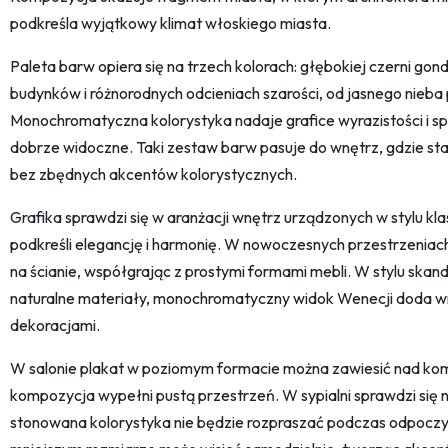
podkreśla wyjątkowy klimat włoskiego miasta.
Paleta barw opiera się na trzech kolorach: głębokiej czerni gondol
budynków i różnorodnych odcieniach szarości, od jasnego nieba
Monochromatyczna kolorystyka nadaje grafice wyrazistości i spr
dobrze widoczne. Taki zestaw barw pasuje do wnętrz, gdzie st
bez zbędnych akcentów kolorystycznych.
Grafika sprawdzi się w aranżacji wnętrz urządzonych w stylu kl
podkreśli elegancję i harmonię. W nowoczesnych przestrzeniach
na ścianie, współgrając z prostymi formami mebli. W stylu skand
naturalne materiały, monochromatyczny widok Wenecji doda w
dekoracjami.
W salonie plakat w poziomym formacie można zawiesić nad komo
kompozycja wypełni pustą przestrzeń. W sypialni sprawdzi się
stonowana kolorystyka nie będzie rozpraszać podczas odpocz