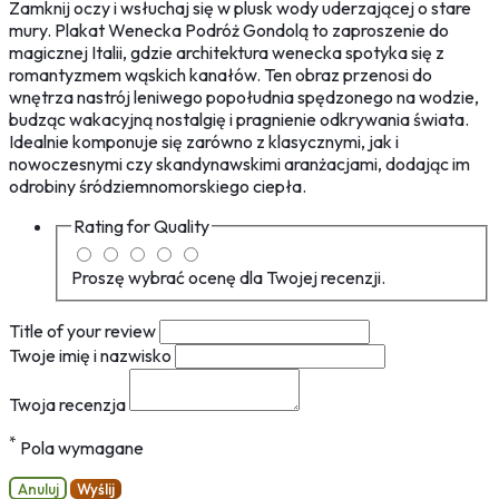
Zamknij oczy i wsłuchaj się w plusk wody uderzającej o stare
mury. Plakat Wenecka Podróż Gondolą to zaproszenie do
magicznej Italii, gdzie architektura wenecka spotyka się z
romantyzmem wąskich kanałów. Ten obraz przenosi do
wnętrza nastrój leniwego popołudnia spędzonego na wodzie,
budząc wakacyjną nostalgię i pragnienie odkrywania świata.
Idealnie komponuje się zarówno z klasycznymi, jak i
nowoczesnymi czy skandynawskimi aranżacjami, dodając im
odrobiny śródziemnomorskiego ciepła.
Rating for
Quality
Proszę wybrać ocenę dla Twojej recenzji.
Title of your review
Twoje imię i nazwisko
Twoja recenzja
*
Pola wymagane
Anuluj
Wyślij