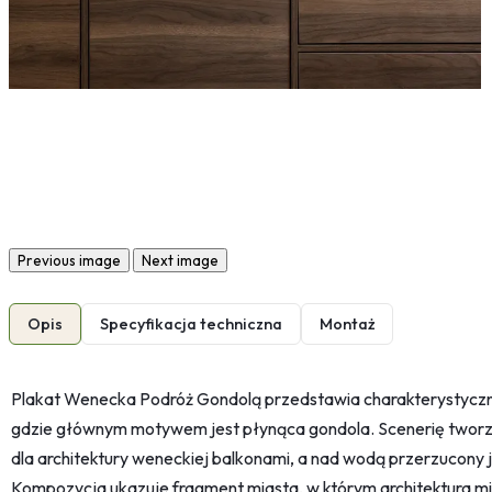
Previous image
Next image
Opis
Specyfikacja techniczna
Montaż
Plakat Wenecka Podróż Gondolą przedstawia charakterystyczn
gdzie głównym motywem jest płynąca gondola. Scenerię tworz
dla architektury weneckiej balkonami, a nad wodą przerzucony j
Kompozycja ukazuje fragment miasta, w którym architektura miej