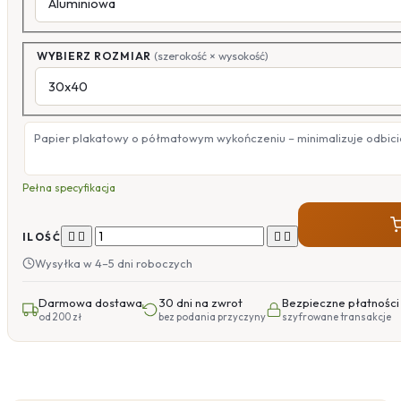
WYBIERZ ROZMIAR
(szerokość × wysokość)
Papier plakatowy o półmatowym wykończeniu – minimalizuje odbicia
Pełna specyfikacja




ILOŚĆ
Wysyłka w 4–5 dni roboczych
Darmowa dostawa
30 dni na zwrot
Bezpieczne płatności
od 200 zł
bez podania przyczyny
szyfrowane transakcje