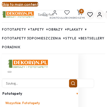
Skip to main content
0
KONTO
ULUBIONE
KOSZYK
▾
▾
▾
▾
FOTOTAPETY
TAPETY
OBRAZY
PLAKATY
▾
▾
FOTOTAPETY 3D
POMIESZCZENIA
STYLE
BESTSELLERY
PORADNIK
Fototapety
▾
Wszystkie: Fototapety